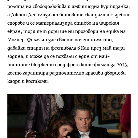
ролята на свободолюбива и амбициозна куртизанка,
а Джони Деп слиза от битовите скандали и съдебни
спорове и се материализира отново на широкия
екран, този път дори ще ни проговори на езика на
Молиер. Филмът зае своето почетно място,
давайки старт на фестивала в Кан през май тази
година, и може да се похвали с един от най-
пищните бюджети сред френските филми за 2023,
което гарантира разточително красиви дворцови
кадри и костюми.