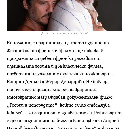
„Странен начин на живот“
Киномания си партнира с 13-тото издание на
Фестивала на френския филм и ще покаже в
програмата си девет френски заглавия от
изминалата година и два класически филма,
посветени на големите френски кино актьори –
Катрин Деньов и Жерар Депардийо. Не бива да
пропускаме и дигитално реставрирания,
многократно награждаван документален филм
„Георги и пеперудите“, който също отбелязва
юбилей – 20 години от създаването си. Режисьорът
е добре познатият на българската публика Андрей
Паунов (негово дело е „Да ходиш по вода“ – филм за