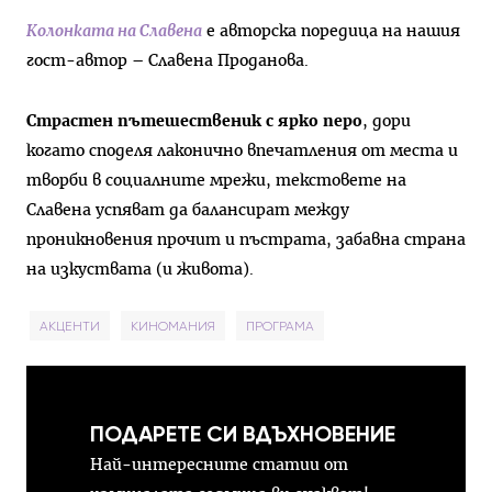
Колонката на Славена
е авторска поредица на нашия
гост-автор – Славена Проданова.
Страстен пътешественик с ярко перо
, дори
когато споделя лаконично впечатления от места и
творби в социалните мрежи, текстовете на
Славена успяват да балансират между
проникновения прочит и пъстрата, забавна страна
на изкуствата (и живота).
АКЦЕНТИ
КИНОМАНИЯ
ПРОГРАМА
ПОДАРЕТЕ СИ ВДЪХНОВЕНИЕ
Най-интересните статии от