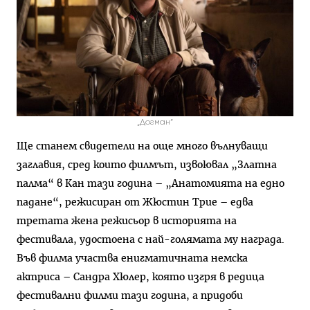
„Догман“
Ще станем свидетели на още много вълнуващи
заглавия, сред които филмът, извоювал „Златна
палма“ в Кан тази година – „Анатомията на едно
падане“, режисиран от Жюстин Трие – едва
третата жена режисьор в историята на
фестивала, удостоена с най-голямата му награда.
Във филма участва енигматичната немска
актриса – Сандра Хюлер, която изгря в редица
фестивални филми тази година, а придоби