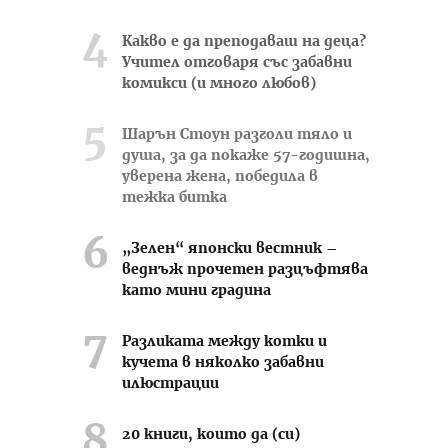
Какво е да преподаваш на деца?
Учител отговаря със забавни
комикси (и много любов)
Шарън Стоун разголи тяло и
душа, за да покаже 57-годишна,
уверена жена, победила в
тежка битка
„Зелен“ японски вестник –
веднъж прочетен разцъфтява
като мини градина
Разликата между котки и
кучета в няколко забавни
илюстрации
20 книги, които да (си)