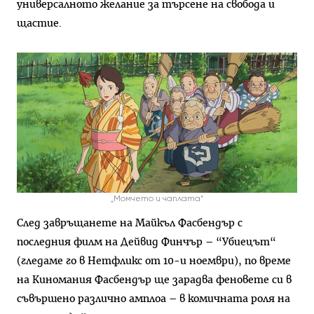
универсалното желание за търсене на свобода и
щастие.
„Момчето и чаплата“
След завръщанете на Майкъл Фасбендър с
последния филм на Дейвид Финчър – “Убиецът“
(гледаме го в Нетфликс от 10-и ноември), по време
на Киномания Фасбендър ще зарадва феновете си в
съвършено различно амплоа – в комичната роля на