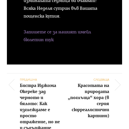
изминалата седмица ви очакват!
Всяка Неделя сутрин във Вашата
пощенска кутия.
Запишете се за нашият имейл
бюлетин тук
ПРЕДИШНА
СЛЕДВАЩА
Бистра Иджома
Красотата на
Post navigation
Окереке зад
природата
черното и
„поглъща“ хора (в
бялото: Как
серия
изглеждаме е
сюрреалистични
просто
картини)
отражение, но не
и съдържание