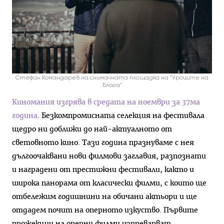
Стефан Командарев на снимачната площадка на “Уроците на
Блага”
Киномания изгрява в средата на ноември за 37ма
година
.
Безкомпромисната селекция на фестивала
щедро ни доближи до най-актуалното от
световното кино. Тази година празнуваме с нея
дългоочаквани нови филмови заглавия, разпознати
и наградени от престижни фестивали, както и
широка панорама от класически филми, с които ще
отбележим годишнини на обичани актьори и ще
отдадем почит на оперното изкуство. Първите
прожекции на оперни филми изпреварват