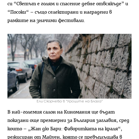
си “Светът е голям и спасение дебне отвсякъде” и
“Посоки“ – също селектирани и наградени в
рамките на значими фестивали.
Ели Скорчева в “Уроците на Блага”
В най-големия салон на Киномания ще бъдат
показани още премиерни за България заглавия, сред
които – „Жан дю Бари: Фаворитката на краля“,
режисиран от Майуен, която се превъплъщава в