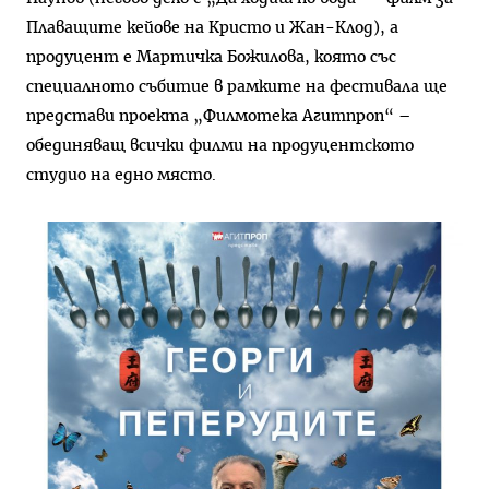
Плаващите кейове на Кристо и Жан-Клод), а
продуцент е Мартичка Божилова, която със
специалното събитие в рамките на фестивала ще
представи проекта „Филмотека Агитпроп“ –
обединяващ всички филми на продуцентското
студио на едно място.