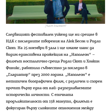
„Чист късмет“
Следващият фестивален уикенд ще ни срещне в
НДК с последните творения на Люк Бесон и Ридли
Скот. На 25 ноември в зала 1 ще имаме шанс да
видим единствена прожекция на „Наполеон“ –
филмът носталгично среща Ридли Скот и Хоакин
Финикс, работили съвместно за последно в
„Гладиатор“ през 2000 година. „Наполеон“ е
нетипичен биографичен филм, с различен и спорен
прочит върху една от най-разпознаваемите
исторически личности. С епичната
продължителност от 158 минути, филмът е
фокусиран върху сложните отношения между