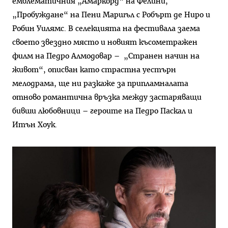
емблематичния „Амаркорд“ на Фелини,
„Пробуждане“ на Пени Маршъл с Робърт де Ниро и
Робин Уилямс. В селекцията на фестивала заема
своето звездно място и новият късометражен
филм на Педро Алмодовар – „Странен начин на
живот“, описван като страстна уестърн
мелодрама, ще ни разкаже за припламналата
отново романтична връзка между застаряващи
бивши любовници – героите на Педро Паскал и
Итън Хоук.