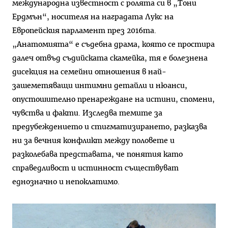
международна известност с ролята си в „Тони
Ердмън“, носителя на наградата Лукс на
Европейския парламент през 2016та.
„Анатомията“ е съдебна драма, която се простира
далеч отвъд съдийската скамейка, тя е болезнена
дисекция на семейни отношения в най-
зашеметяващи интимни детайли и нюанси,
опустошително пренареждане на истини, спомени,
чувства и факти. Изследва темите за
предубеждението и стигматизирането, разказва
ни за вечния конфликт между половете и
разколебава представата, че понятия като
справедливост и истинност съществуват
еднозначно и непоклатимо.