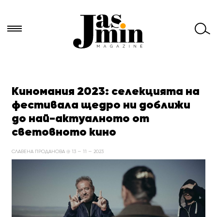
Търси
за:
Киномания 2023: селекцията на
фестивала щедро ни доближи
до най-актуалното от
световното кино
СЛАВЕНА ПРОДАНОВА @ 13 — 11 — 2023