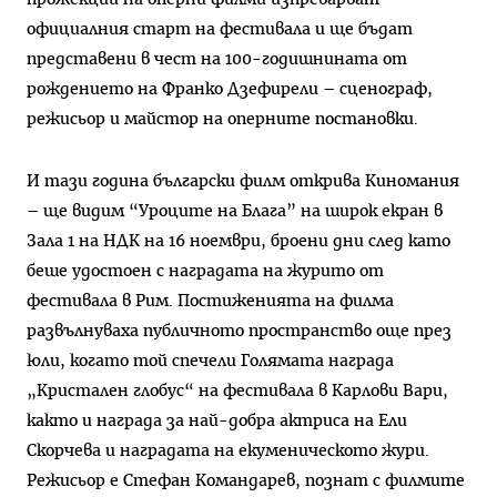
официалния старт на фестивала и ще бъдат
представени в чест на 100-годишнината от
рождението на Франко Дзефирели – сценограф,
режисьор и майстор на оперните постановки.
И тази година български филм открива Киномания
– ще видим “Уроците на Блага” на широк екран в
Зала 1 на НДК на 16 ноември, броени дни след като
беше удостоен с наградата на журито от
фестивала в Рим. Постиженията на филма
развълнуваха публичното пространство още през
юли, когато той спечели Голямата награда
„Кристален глобус“ на фестивала в Карлови Вари,
както и награда за най-добра актриса на Ели
Скорчева и наградата на екуменическото жури.
Режисьор е Стефан Командарев, познат с филмите