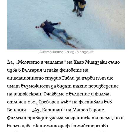
„Анатомията на едно падане“
Да, „Момчето и чаплата“ на Хаяо Миядзаки също
идва в България и така феновете на
анимационното студио Гибли за първи път ще
имат възможност да видят тяхно поризведение
на широк екран. Очакваме с вълнение и филма,
отличен със „Сребърен лъв“ на фестивала във
Венеция – „Аз, Капитан“ на Матео Гароне.
Филмът привидно засяга мигрантската тема, но и
въплъщава с кинематографско майсторство