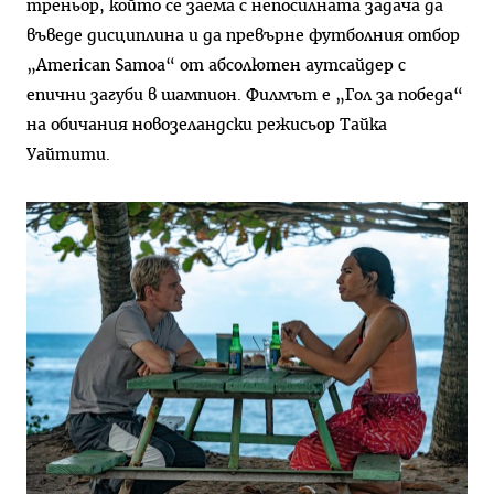
треньор, който се заема с непосилната задача да
въведе дисциплина и да превърне футболния отбор
„American Samoa“ от абсолютен аутсайдер с
епични загуби в шампион. Филмът е „Гол за победа“
на обичания новозеландски режисьор Тайка
Уайтити.