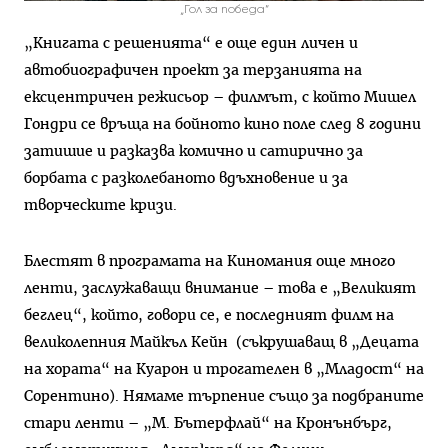
„Гол за победа“
„Книгата с решенията“ е още един личен и
автобиографичен проект за терзанията на
ексцентричен режисьор – филмът, с който Мишел
Гондри се връща на бойното кино поле след 8 години
затишие и разказва комично и сатирично за
борбата с разколебаното вдъхновение и за
творческите кризи.
Блестят в програмата на Киномания още много
ленти, заслужаващи внимание – това е „Великият
беглец“, който, говори се, е последният филм на
великолепния Майкъл Кейн (съкрушаващ в „Децата
на хората“ на Куарон и трогателен в „Младост“ на
Сорентино). Нямаме търпение също за подбраните
стари ленти – „М. Бътерфлай“ на Кронънбърг,