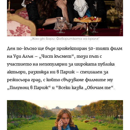
„Жан дю Бари: Фаворитката на краля“
Ден по-късно ще бъде прожектиран 50-тият филм
на Уди Алън – „Чист късмет“, този път с
участието на непопулярни за широката публика
актьори, разхожда ни в Париж – специален за
режисьора град, с който свързваме филмите му
„Полунощ в Париж“ и “Всеки казва „Обичам те“.