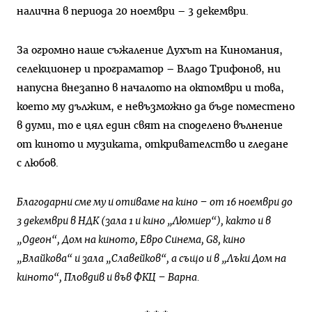
налична в периода 20 ноември – 3 декември.
За огромно наше съжаление Духът на Киномания,
селекционер и програматор – Владо Трифонов, ни
напусна внезапно в началото на октомври и това,
което му дължим, е невъзможно да бъде поместено
в думи, то е цял един свят на споделено вълнение
от киното и музиката, откривателство и гледане
с любов.
Благодарни сме му и отиваме на кино – от 16 ноември до
3 декември в НДК (зала 1 и кино „Люмиер“), както и в
„Одеон“, Дом на киното, Евро Синема, G8, кино
„Влайкова“ и зала „Славейков“, а също и в „Лъки Дом на
киното“, Пловдив и във ФКЦ – Варна.