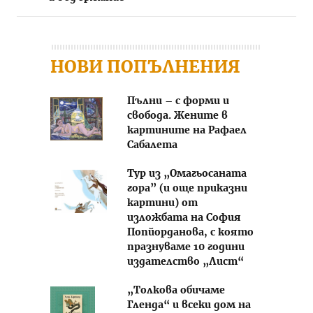
НОВИ ПОПЪЛНЕНИЯ
Пълни – с форми и
свобода. Жените в
картините на Рафаел
Сабалета
Тур из „Омагьосаната
гора” (и още приказни
картини) от
изложбата на София
Попйорданова, с която
празнуваме 10 години
издателство „Лист“
„Толкова обичаме
Гленда“ и всеки дом на