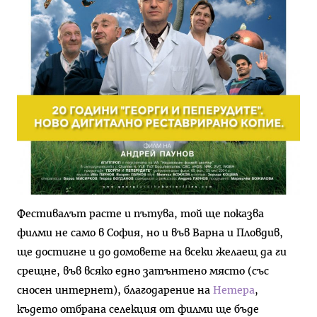
Фестивалът расте и пътува, той ще показва
филми не само в София, но и във Варна и Пловдив,
ще достигне и до домовете на всеки желаещ да ги
срещне, във всяко едно затънтено място (със
сносен интернет), благодарение на
Нетера
,
където отбрана селекция от филми ще бъде