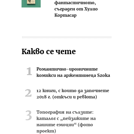
фантастичното,
съграден от Хулио
Кортасар
Какво се чете
Романтично-ироничните
комикси на аржентинеца Szoka
12 книги, с които да започнете
2018 г. (откъси и ревюта)
Топография на сълзите:
каталог с „пейзажите на
нашите емоции“ (фото
проект)