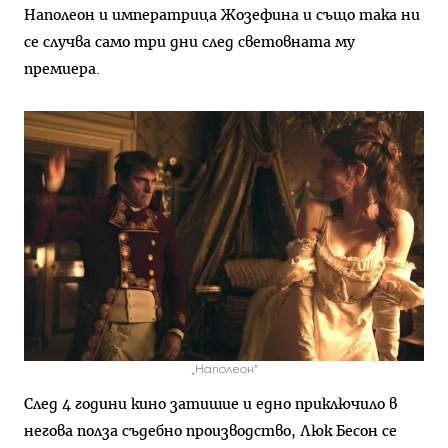
Наполеон и императрица Жозефина и също така ни
се случва само три дни след световната му
премиера.
„Наполеон“
След 4 години кино затишие и едно приключило в
негова полза съдебно производство, Люк Бесон се