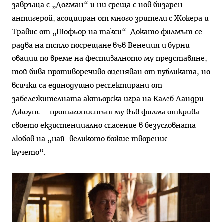
завръща с „Догман“ и ни среща с нов бизарен
антигерой, асоцииран от много зрители с Жокера и
Травис от „Шофьор на такси“. Докато филмът се
радва на топло посрещане във Венеция и бурни
овации по време на фестивалното му представяне,
той бива противоречиво оценяван от публиката, но
всички са единодушно респектирани от
забележителната актьорска игра на Калеб Ландри
Джоунс – протагонистът му във филма открива
своето екзистенциално спасение в безусловната
любов на „най-великото божие творение –
кучето“.