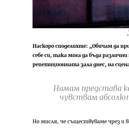
с
Наскоро споделихте: „Обичам да п
себе си, така мога да бъда различни
репетиционната зала днес, на сце
Нямам представа ко
чувствам абсолют
Но мисля, че съществуваме чрез и в