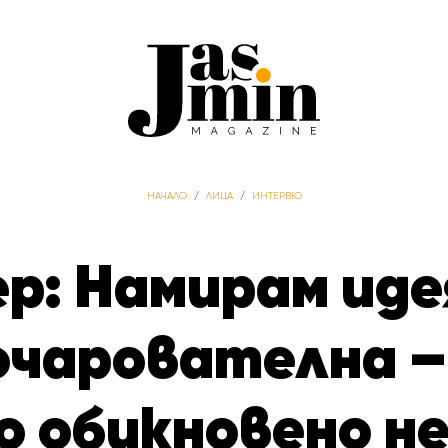
НАЧАЛО
/
ЛИЦА
/
ИНТЕРВЮ
р: Намирам иде
 очарователна –
о обикновено не