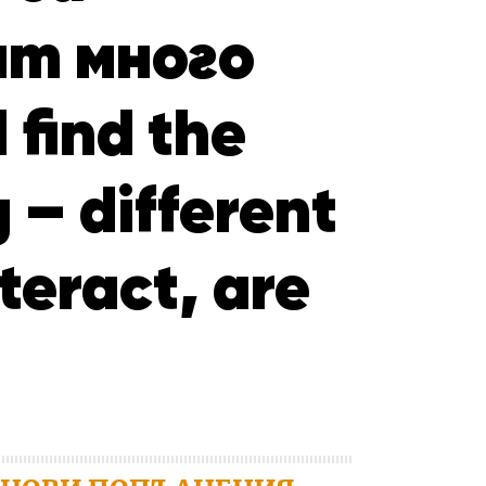
ат много
 find the
g – different
teract, are