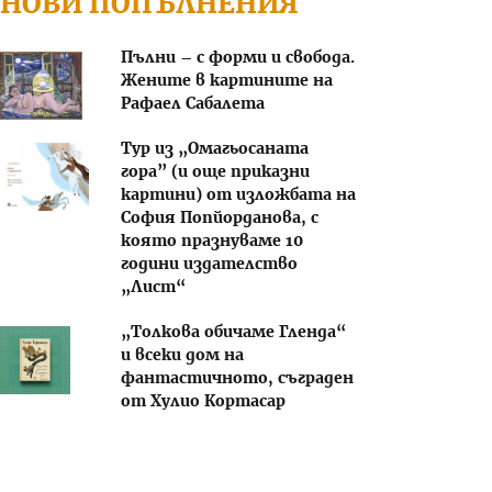
НОВИ ПОПЪЛНЕНИЯ
Пълни – с форми и свобода.
Жените в картините на
Рафаел Сабалета
Тур из „Омагьосаната
гора” (и още приказни
картини) от изложбата на
София Попйорданова, с
която празнуваме 10
години издателство
„Лист“
„Толкова обичаме Гленда“
и всеки дом на
фантастичното, съграден
от Хулио Кортасар