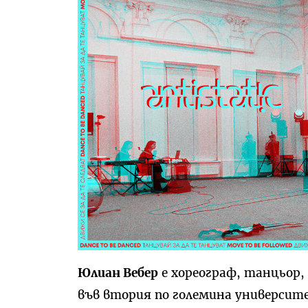
Юлиан Вебер
е хореограф, танцьор,
във втория по големина университ