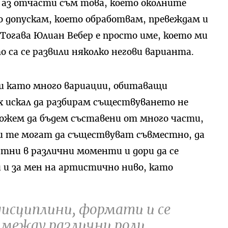
 аз отчасти съм това, което околните
о допускам, което обработвам, превеждам и
огава Юлиан Вебер е просто име, което ми
о са се развили няколко негови варианта.
си като много вариации, обитаващи
их искал да разбирам съществуването не
ожем да бъдем съставени от много части,
 и те могат да съществуват съвместно, да
атни в различни моменти и дори да се
и и за мен на артистично ниво, като
дисциплини, формати и се
 между различни роли.