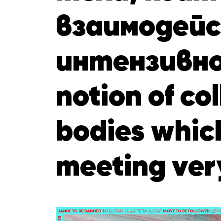
взаимодейс
интензивно |
notion of col
bodies which
meeting ver