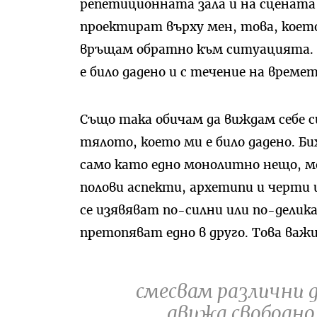
репетиционната зала и на сцената
проектират върху мен, това, коет
връщам обратно към ситуацията. Т
е било дадено и с течение на времет
Също така обичам да виждам себе 
тялото, което ми е било дадено. Б
само като едно монолитно нещо, м
полови аспекти, архетипи и черти
се изявяват по-силни или по-делик
претопяват едно в друго. Това важ
смесвам различни 
движа свободно