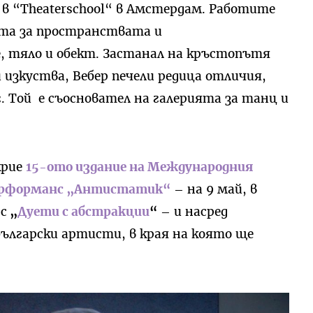
 в “Theaterschool“ в Амстердам. Работите
ата за пространствата и
 тяло и обект. Застанал на кръстопътя
изкуства, Вебер печели редица отличия,
5 г. Той е съосновател на галерията за танц и
крие
15-oто издание на Международния
пърформанс „Антистатик“
– на 9 май, в
с
„
Дуети с абстракции
“
– и насред
ългарски артисти, в края на която ще