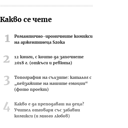
Какво се чете
Романтично-ироничните комикси
на аржентинеца Szoka
12 книги, с които да започнете
2018 г. (откъси и ревюта)
Топография на сълзите: каталог с
„пейзажите на нашите емоции“
(фото проект)
Какво е да преподаваш на деца?
Учител отговаря със забавни
комикси (и много любов)