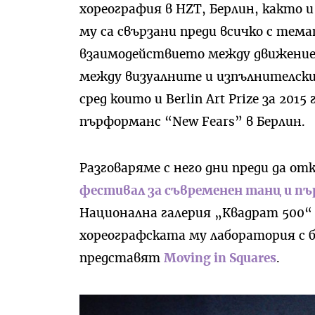
хореография в HZT, Берлин, както и
му са свързани преди всичко с тем
взаимодействието между движение,
между визуалните и изпълнителски 
сред които и Berlin Art Prize за 201
пърформанс “New Fears” в Берлин.
Разговаряме с него дни преди да от
фестивал за съвременен танц и 
Национална галерия „Квадрат 500“ 
хореографската му лаборатория с б
представят
Moving in Squares
.