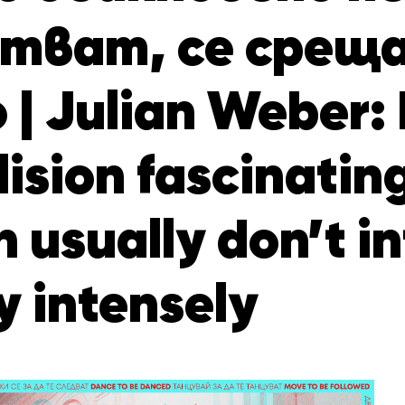
тват, се срещ
 Julian Weber: I
lision fascinatin
 usually don’t in
y intensely