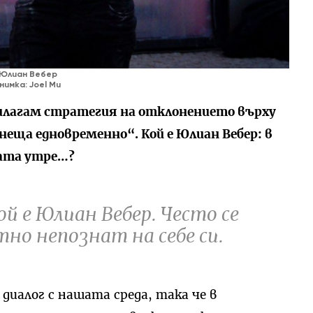
Юлиан Вебер
нимка: Joel Mu
рилагам стратегия на отклонението върху
 неща едновременно“. Кой е Юлиан Вебер: в
ната утре…?
й е Юлиан Вебер. Често се
но непознат на себе си.
 диалог с нашата среда, така че в