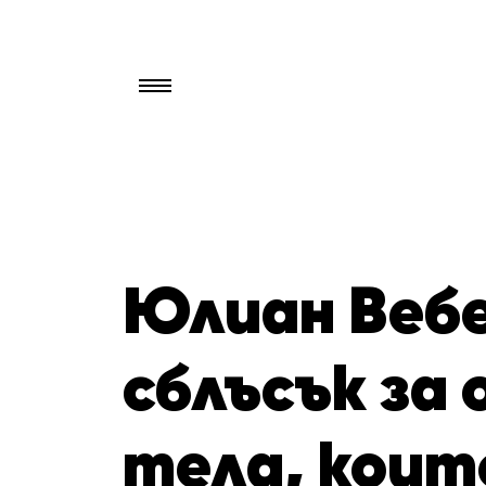
Търси
за:
Юлиан Вебе
сблъсък за
тела, коит