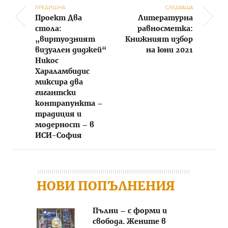
ПРЕДИШНА
СЛЕДВАЩА
Проект Два
Литературна
Post navigation
стола:
равносметка:
„виртуозният
Книжният избор
визуален диджей“
на юни 2021
Никос
Хараламбидис
миксира два
гигантски
контрапункта –
традиция и
модерност – в
ИСИ-София
НОВИ ПОПЪЛНЕНИЯ
Пълни – с форми и
свобода. Жените в