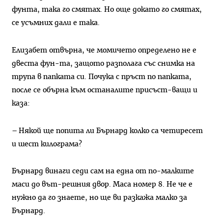
фунта, така го смятах. Но още докато го смятах,
се усъмних дали е така.
Елизабет отвърна, че момичето определено не е
двеста фун-та, защото разполага със снимка на
трупа в папката си. Почука с пръст по папката,
после се обърна към останалите присъст-ващи и
каза:
– Някой ще попита ли Бърнард колко са четиресет
и шест килограма?
Бърнард винаги седи сам на една от по-малките
маси до вът-решния двор. Маса номер 8. Не че е
нужно да го знаете, но ще ви разкажа малко за
Бърнард.