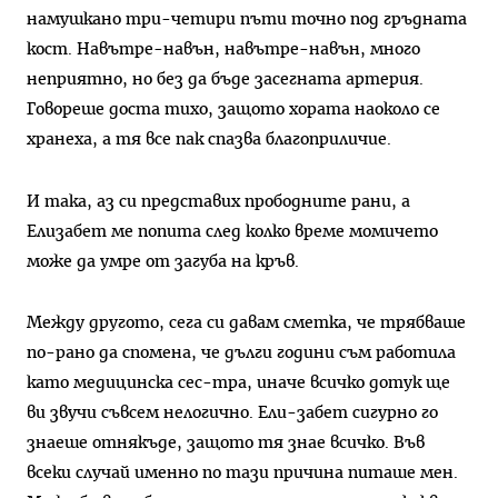
намушкано три-четири пъти точно под гръдната
кост. Навътре-навън, навътре-навън, много
неприятно, но без да бъде засегната артерия.
Говореше доста тихо, защото хората наоколо се
хранеха, а тя все пак спазва благоприличие.
И така, аз си представих прободните рани, а
Елизабет ме попита след колко време момичето
може да умре от загуба на кръв.
Между другото, сега си давам сметка, че трябваше
по-рано да спомена, че дълги години съм работила
като медицинска сес-тра, иначе всичко дотук ще
ви звучи съвсем нелогично. Ели-забет сигурно го
знаеше отнякъде, защото тя знае всичко. Във
всеки случай именно по тази причина питаше мен.