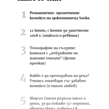
Романтично-ироничните
комикси на аржентинеца Szoka
12 книги, с които да започнете
2018 г. (откъси и ревюта)
Топография на сълзите:
каталог с „пейзажите на
нашите емоции“ (фото
проект)
Какво е да преподаваш на деца?
Учител отговаря със забавни
комикси (и много любов)
Шарън Стоун разголи тяло и
душа, за да покаже 57-годишна,
уверена жена, победила в