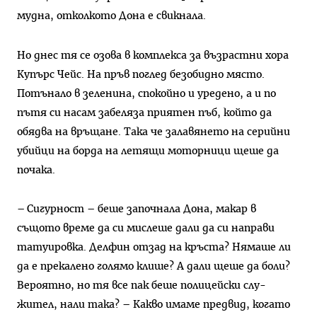
мудна, отколкото Дона е свикнала.
Но днес тя се озова в комплекса за възрастни хора
Купърс Чейс. На пръв поглед безобидно място.
Потънало в зеленина, спокойно и уредено, а и по
пътя си насам забеляза приятен пъб, който да
обядва на връщане. Така че залавянето на серийни
убийци на борда на летящи моторници щеше да
почака.
– Сигурност – беше започнала Дона, макар в
същото време да си мислеше дали да си направи
татуировка. Делфин отзад на кръста? Нямаше ли
да е прекалено голямо клише? А дали щеше да боли?
Вероятно, но тя все пак беше полицейски слу-
жител, нали така? – Какво имаме предвид, когато