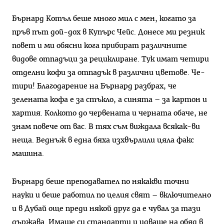
Бърнард Котъл беше много мил с мен, когато за
пръв път дой-дох в Купърс Чейс. Донесе ми резник
повет и ми обясни кога прибират различните
видове отпадъци за рециклиране. Тук имат четири
отделни кофи за отпадък в различни цветове. Че-
тири! Благодарение на Бърнард разбрах, че
зелената кофа е за стъкло, а синята – за картон и
хартия. Колкото до червената и черната обаче, не
знам повече от вас. В тях съм виждала всякак-ви
неща. Веднъж в една бяха изхвърлили цяла факс
машина.
Бърнард беше преподавател по някакви точни
науки и беше работил по целия свят – включително
и в Дубай още преди някой друг да е чувал за тази
държава. Имаше си стандарти и идваше на обяд в