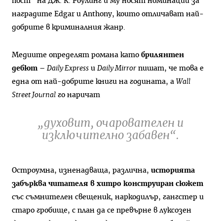
пост“ на Дж. К. Роулинг и му носят номинации за
наградите Edgar и Anthony, които отличават най-
добрите в криминалния жанр.
Медиите определят романа като
брилянтен
дебют
–
Daily Express
и
Daily Mirror
пишат, че това е
една от най-добрите книги на годината, а
Wall
Street Journal
го наричат
„духовит, очарователен и
изключително забавен“.
Остроумна, изненадваща, различна,
историята
забърква читателя в хитро конструиран сюжет
със съмнителен свещеник, наркодилър, гангстер и
старо гробище, с план да се превърне в луксозен