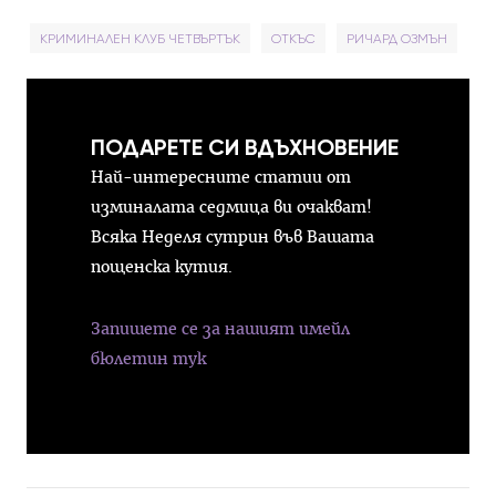
КРИМИНАЛЕН КЛУБ ЧЕТВЪРТЪК
ОТКЪС
РИЧАРД ОЗМЪН
ПОДАРЕТЕ СИ ВДЪХНОВЕНИЕ
Най-интересните статии от
изминалата седмица ви очакват!
Всяка Неделя сутрин във Вашата
пощенска кутия.
Запишете се за нашият имейл
бюлетин тук