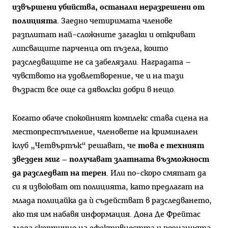
извършени убийства, останали неразрешени от
полицията
. Заедно четиримата членове
разплитат най-сложните загадки и откриват
липсващите парченца от пъзела, които
разследващите не са забелязали. Наградата –
чувството на удовлетворение, че и на тази
възраст все още са дяволски добри в нещо.
Когато обаче спокойният комплекс става сцена на
местопрестъпление, членовете на криминален
клуб „Четвъртък“ решават, че
това е техният
звезден миг – получават златната възможност
да разследват на терен
. Или по-скоро смятат да
си я извоюват от полицията, като предлагат на
млада полицайка да ѝ съдействат в разследването,
ако тя им набавя информация. Дона Де Фрейтас