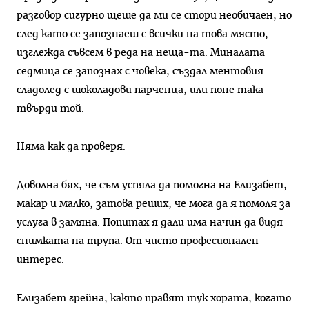
разговор сигурно щеше да ми се стори необичаен, но
след като се запознаеш с всички на това място,
изглежда съвсем в реда на неща-та. Миналата
седмица се запознах с човека, създал ментовия
сладолед с шоколадови парченца, или поне така
твърди той.
Няма как да проверя.
Доволна бях, че съм успяла да помогна на Елизабет,
макар и малко, затова реших, че мога да я помоля за
услуга в замяна. Попитах я дали има начин да видя
снимката на трупа. От чисто професионален
интерес.
Елизабет грейна, както правят тук хората, когато