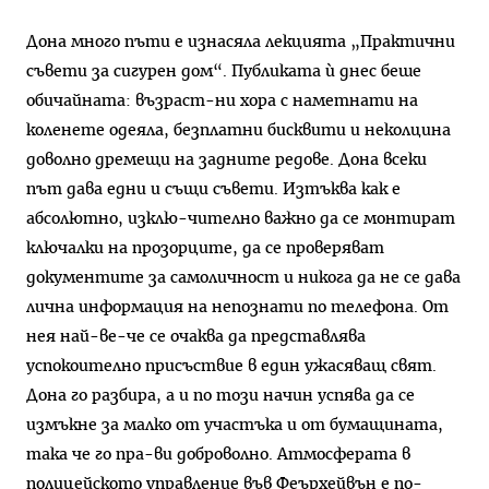
Дона много пъти е изнасяла лекцията „Практични
съвети за сигурен дом“. Публиката ѝ днес беше
обичайната: възраст-ни хора с наметнати на
коленете одеяла, безплатни бисквити и неколцина
доволно дремещи на задните редове. Дона всеки
път дава едни и същи съвети. Изтъква как е
абсолютно, изклю-чително важно да се монтират
ключалки на прозорците, да се проверяват
документите за самоличност и никога да не се дава
лична информация на непознати по телефона. От
нея най-ве-че се очаква да представлява
успокоително присъствие в един ужасяващ свят.
Дона го разбира, а и по този начин успява да се
измъкне за малко от участъка и от бумащината,
така че го пра-ви доброволно. Атмосферата в
полицейското управление във Феърхейвън е по-