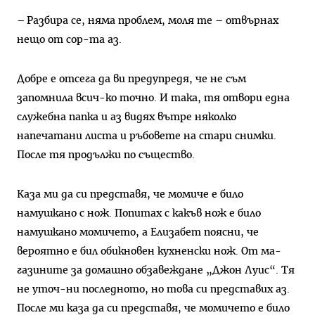
– Разбира се, няма проблем, моля те – отвърнах
нещо от сор-та аз.
Добре е отсега да ви предупредя, че не съм
запомнила всич-ко точно. И така, тя отвори една
служебна папка и аз видях вътре няколко
напечатани листа и ръбовете на стари снимки.
После тя продължи по същество.
Каза ми да си представя, че момиче е било
намушкано с нож. Попитах с какъв нож е било
намушкано момичето, а Елизабет поясни, че
вероятно е бил обикновен кухненски нож. От ма-
газините за домашно обзавеждане „Джон Луис“. Тя
не уточ-ни последното, но това си представих аз.
После ми каза да си представя, че момичето е било