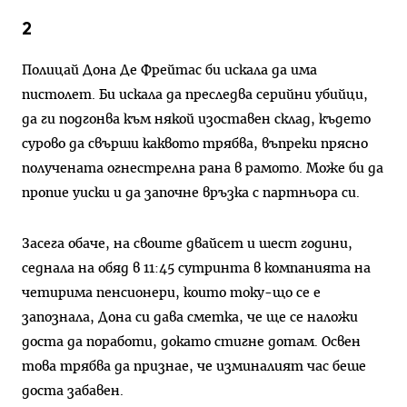
2
Полицай Дона Де Фрейтас би искала да има
пистолет. Би искала да преследва серийни убийци,
да ги подгонва към някой изоставен склад, където
сурово да свърши каквото трябва, въпреки прясно
получената огнестрелна рана в рамото. Може би да
пропие уиски и да започне връзка с партньора си.
Засега обаче, на своите двайсет и шест години,
седнала на обяд в 11:45 сутринта в компанията на
четирима пенсионери, които току-що се е
запознала, Дона си дава сметка, че ще се наложи
доста да поработи, докато стигне дотам. Освен
това трябва да признае, че изминалият час беше
доста забавен.