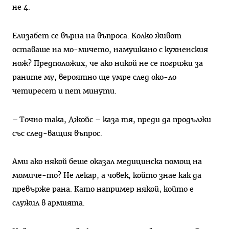
не 4.
Елизабет се върна на въпроса. Колко живот
оставаше на мо-мичето, намушкано с кухненския
нож? Предположих, че ако никой не се погрижи за
раните му, вероятно ще умре след око-ло
четиресет и пет минути.
– Точно така, Джойс – каза тя, преди да продължи
със след-ващия въпрос.
Ами ако някой беше оказал медицинска помощ на
момиче-то? Не лекар, а човек, който знае как да
превърже рана. Като например някой, който е
служил в армията.