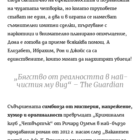
гледа скептично на ефективността и познанията
на чудатата четворка, но когато труповете
стават не един, а два и в играта се намесват
съмнителни имотни сделки, търгуване с
наркотици и внимателно планирано отмъщение,
Дона е готова да приеме всякаква помощ. А
Елизабет, Ибрахим, Рон и Джойс са са
единствените, които могат да надхитрят убиеца!
„Бягство от реалността в най-
чистия му вид“ – The Guardian
Съвършената
симбиоза от мистерия, напрежение,
хумор и оригиналност
превръщат „Криминален
клуб „Четвъртък“ от Ричард Озмън в най-бързо
продавания роман от 2012 г. насам след „Вакантен