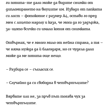
ги попита-те дали може да видите снимки от
дипломирането на внуците им. Извади от папката
си лист – фотокопие с размер А4, остави го пред
мен с лицето надолу и каза, че мога да го задържа,
за-щото всички си имали копия от снимката.
Отвърнах, че е много мило от нейна страна, а тя –
че няма нужда да ѝ благодаря, но се чудела дали
може да ме попита още нещо.
– Разбира се – съгласих се.
– Случайно да си свободна в четвъртъците?
Вярвате или не, за пръв път тогава чух за
четвъртъците.