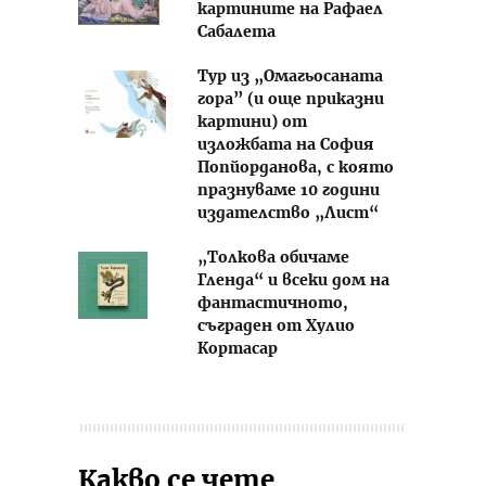
картините на Рафаел
Сабалета
Тур из „Омагьосаната
гора” (и още приказни
картини) от
изложбата на София
Попйорданова, с която
празнуваме 10 години
издателство „Лист“
„Толкова обичаме
Гленда“ и всеки дом на
фантастичното,
съграден от Хулио
Кортасар
Какво се чете