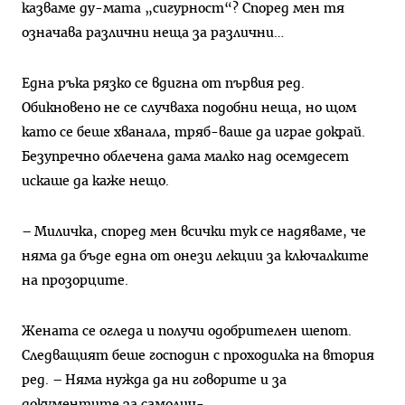
казваме ду-мата „сигурност“? Според мен тя
означава различни неща за различни…
Една ръка рязко се вдигна от първия ред.
Обикновено не се случваха подобни неща, но щом
като се беше хванала, тряб-ваше да играе докрай.
Безупречно облечена дама малко над осемдесет
искаше да каже нещо.
– Миличка, според мен всички тук се надяваме, че
няма да бъде една от онези лекции за ключалките
на прозорците.
Жената се огледа и получи одобрителен шепот.
Следващият беше господин с проходилка на втория
ред. – Няма нужда да ни говорите и за
документите за самолич-