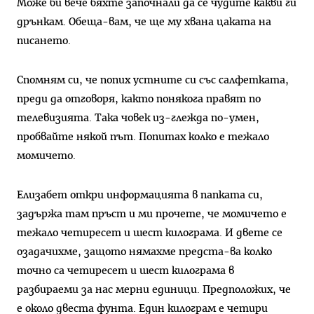
Може би вече бяхте започнали да се чудите какви ги
дрънкам. Обеща-вам, че ще му хвана цаката на
писането.
Спомням си, че попих устните си със салфетката,
преди да отговоря, както понякога правят по
телевизията. Така човек из-глежда по-умен,
пробвайте някой път. Попитах колко е тежало
момичето.
Елизабет откри информацията в папката си,
задържа там пръст и ми прочете, че момичето е
тежало четиресет и шест килограма. И двете се
озадачихме, защото нямахме предста-ва колко
точно са четиресет и шест килограма в
разбираеми за нас мерни единици. Предположих, че
е около двеста фунта. Един килограм е четири