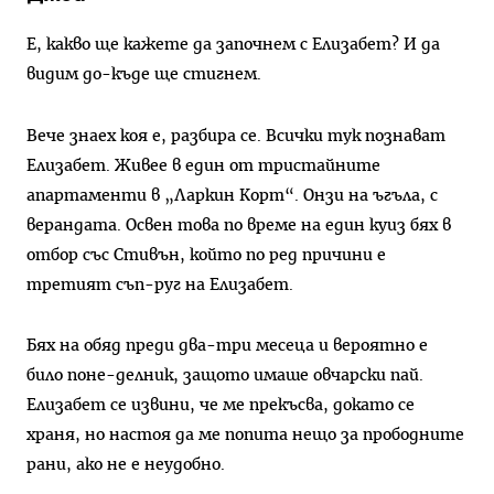
Е, какво ще кажете да започнем с Елизабет? И да
видим до-къде ще стигнем.
Вече знаех коя е, разбира се. Всички тук познават
Елизабет. Живее в един от тристайните
апартаменти в „Ларкин Корт“. Онзи на ъгъла, с
верандата. Освен това по време на един куиз бях в
отбор със Стивън, който по ред причини е
третият съп-руг на Елизабет.
Бях на обяд преди два-три месеца и вероятно е
било поне-делник, защото имаше овчарски пай.
Елизабет се извини, че ме прекъсва, докато се
храня, но настоя да ме попита нещо за прободните
рани, ако не е неудобно.