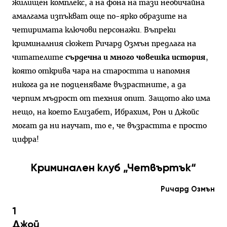
жилищен комплекс, а на фона на тази необичайна
амалгама изпъкват още по-ярко образите на
четиримата ключови персонажи. Въпреки
криминалния сюжет Ричард Озмън предлага на
читателите
сърдечна и много човешка история
,
която открива чара на старостта и напомня
никога да не подценяваме възрастните, а да
черпим мъдрост от техния опит. Защото ако има
нещо, на което Елизабет, Ибрахим, Рон и Джойс
могат да ни научат, то е, че възрастта е просто
цифра!
Криминален клуб „Четвъртък“
Ричард Озмън
1
Джой