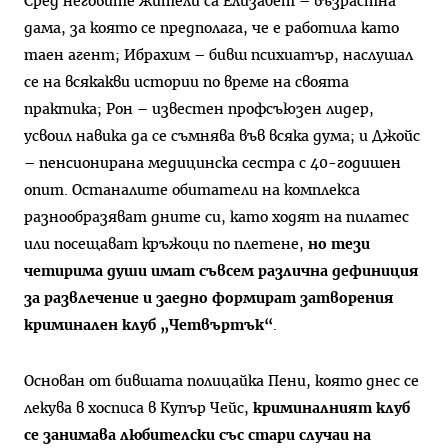
Сред неговите жители са Елизабет – възрастна
дама, за която се предполага, че е работила като
таен агент; Ибрахим – бивш психиатър, наслушал
се на всякакви истории по време на своята
практика; Рон – известен профсъюзен лидер,
усвоил навика да се съмнява във всяка дума; и Джойс
– пенсионирана медицинска сестра с 40-годишен
опит. Останалите обитатели на комплекса
разнообразяват дните си, като ходят на пилатес
или посещават кръжоци по плетене,
но тези
четирима души имат съвсем различна дефиниция
за развлечение и заедно формират затворения
криминален клуб „Четвъртък“
.
Основан от бившата полицайка Пени, която днес се
лекува в хосписа в Купър Чейс,
криминалният клуб
се занимава любителски със стари случаи на