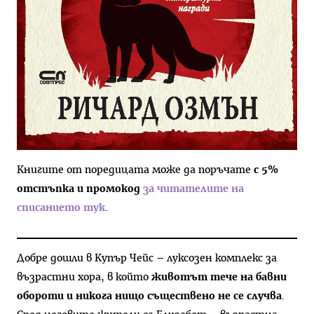
Книгите от поредицата може да поръчате
с 5%
отстъпка и промокод
за читателите на
списанието тук
.
Добре дошли в Купър Чейс – луксозен комплекс за
възрастни хора, в който
животът тече на бавни
обороти и никога нищо съществено не се случва
.