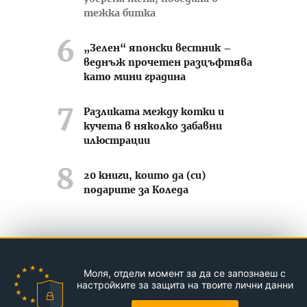
тежка битка
„Зелен“ японски вестник –
веднъж прочетен разцъфтява
като мини градина
Разликата между котки и
кучета в няколко забавни
илюстрации
20 книги, които да (си)
подарите за Коледа
Усмихвай се често ;-)
Моля, отдели момент за да се запознаеш с
Контакти
За нас
Реклама
настройките за защита на твоите лични данни