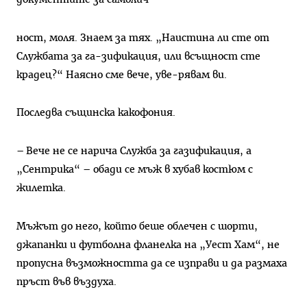
ност, моля. Знаем за тях. „Наистина ли сте от
Службата за га-зификация, или всъщност сте
крадец?“ Наясно сме вече, уве-рявам ви.
Последва същинска какофония.
– Вече не се нарича Служба за газификация, а
„Сентрика“ – обади се мъж в хубав костюм с
жилетка.
Мъжът до него, който беше облечен с шорти,
джапанки и футболна фланелка на „Уест Хам“, не
пропусна възможността да се изправи и да размаха
пръст във въздуха.