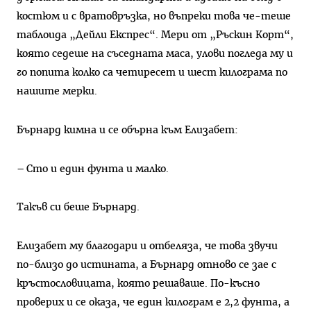
костюм и с вратовръзка, но въпреки това че-теше
таблоида „Дейли Експрес“. Мери от „Ръскин Корт“,
която седеше на съседната маса, улови погледа му и
го попита колко са четиресет и шест килограма по
нашите мерки.
Бърнард кимна и се обърна към Елизабет:
– Сто и един фунта и малко.
Такъв си беше Бърнард.
Елизабет му благодари и отбеляза, че това звучи
по-близо до истината, а Бърнард отново се зае с
кръстословицата, която решаваше. По-късно
проверих и се оказа, че един килограм е 2,2 фунта, а