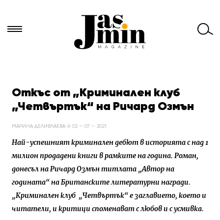
Търси
за:
Откъс от „Криминален клуб
„Четвъртък“ на Ричард Озмън
МАРИНА ДЕЛИВЛАЕВА @ 02 — 07 — 2021
Най-успешният криминален дебют в историята с над 1
милион продадени книги в рамките на година. Роман,
донесъл на Ричард Озмън титлата „Автор на
годината“ на Британските литературни награди.
„Криминален клуб „Четвъртък“ е заглавието, което и
читатели, и критици споменават с любов и с усмивка.