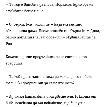
– Тачър е виновна за това, Ибрахим. Едно време
службата беше наша.
– О, седни, Рон, моля те – каза елегантно
облечената дама. После отново се обърна към Дона,
бавно поклати глава и доба-ви: – Извинявайте за
Рон.
Коментарите продължиха да се сипят като
градушка.
– Та кой престъпник няма да може да си набави
фалшиви документи за самоличност?
– Аз имам катаракта и на двете очи. И карта от
библиотеката да ми покажете, ще ви пусна.