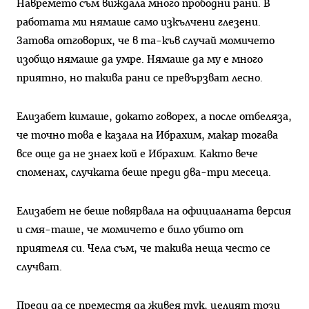
Навремето съм виждала много прободни рани. В
работата ми нямаше само изкълчени глезени.
Затова отговорих, че в та-къв случай момичето
изобщо нямаше да умре. Нямаше да му е много
приятно, но такива рани се превързват лесно.
Елизабет кимаше, докато говорех, а после отбеляза,
че точно това е казала на Ибрахим, макар тогава
все още да не знаех кой е Ибрахим. Както вече
споменах, случката беше преди два-три месеца.
Елизабет не беше повярвала на официалната версия
и смя-таше, че момичето е било убито от
приятеля си. Чела съм, че такива неща често се
случват.
Преди да се преместя да живея тук, целият този