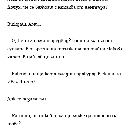
Дочух, че се виждаш с някаква от центъра?
Виждаш. Ами…
– О, Пени ли имаш предвид? Готина мацка от
сушата в търсене на тръпката от тайна любов с
хипар. В най-общи линии…
– Както и нещо като младши прокурор в екипа на
Ивел Янгър?
Док се позамисли.
– Мислиш, че някой там ще може да попречи на
това?