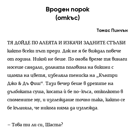
Вроден порок
(откъс)
Томас Пинчън
ТЯ ДОЙДЕ ПО АЛЕЯТА И ИЗКАЧИ ЗАДНИТЕ СТЪЛБИ
както всеки път преди. Док не я бе виждал повече
от година. Никой не беше. По онова време тя винаги
носеше сандали, долната половина на бикини с
щампа на цветя, избеляла тениска на „Кънтри
Джо & Дъ Фиш“. Тази вечер беше в дрехите на
дълбоката суша, косата ѝ бе по-къса, отколкото в
спомените му, и изглеждаше точно така, както се
бе кълняла, че никога няма да изглежда.
– Това ти ли си, Шаста?