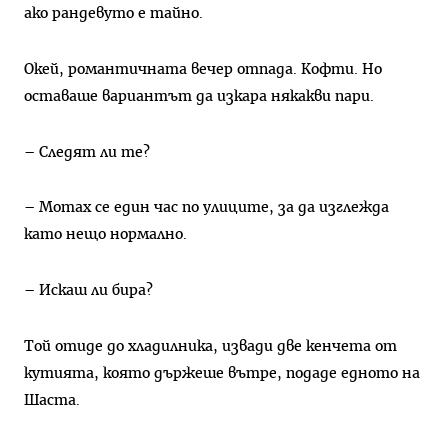
ако рандевуто е тайно.
Окей, романтичната вечер отпада. Кофти. Но
оставаше вариантът да изкара някакви пари.
– Следят ли те?
– Мотах се един час по улиците, за да изглежда
като нещо нормално.
– Искаш ли бира?
Той отиде до хладилника, извади две кенчета от
кутията, която държеше вътре, подаде едното на
Шаста.