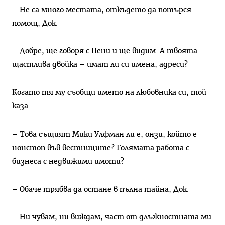
– Не са много местата, откъдето да потърся
помощ, Док.
– Добре, ще говоря с Пени и ще видим. А твоята
щастлива двойка – имат ли си имена, адреси?
Когато тя му съобщи името на любовника си, той
каза:
– Това същият Мики Улфман ли е, онзи, който е
нонстоп във вестниците? Голямата работа с
бизнеса с недвижими имоти?
– Обаче трябва да остане в пълна тайна, Док.
– Ни чувам, ни виждам, част от длъжностната ми