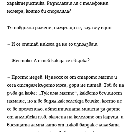
характеристика. Разполагаш ли с телефонни
номера, които би споделила?
Тя повдигна рамене, намръщи се, каза му един.
– И се опитай никога да не го използваш.
– Жестоко. А с теб как да се свържа?
– Просто недей. Изнесох се от старото място и
сега отсядам където мога, дори не питай. Той бе на
ръба да каже: „Тук има място“, каквото всъщност
нямаше, но я бе видял как оглежда всичко, което не
се бе променило, автентичната мишена за дартс
от английски пъб, окачена на колелото от каруца, и
висящата лампа като от някой бардак с лилавата