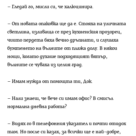
– Гледай го, мисли си, че халюцинира.
– От новата опаковка ще да е. Стояха на уличната
светлина, изливаща се през кухненския прозорец,
чиито пердета бяха вечно дръпнати, и слушаха
бумтенето на вълните от плажа долу. В някои
нощи, когато духаше подходящият вятър,
вълните се чуваха из целия град.
– Имам нужда от помощта ти, Док.
– Нали знаеш, че вече си имам офис? В смисъл
нормална дневна работа?
– Видях го в телефонния указател и почти отидох
там. Но после си казах, за всички ще е най-добре,