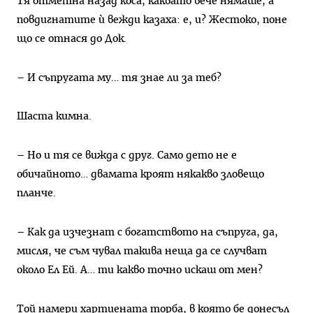
Тя отметна назад коса, каквато вече нямаше, а
повдигнатите ѝ вежди казаха: е, и? Жестоко, поне
що се отнася до Док.
– И съпругата му… тя знае ли за теб?
Шаста кимна.
– Но и тя се вижда с друг. Само дето не е
обичайното… двамата кроят някакво зловещо
планче.
– Как да изчезнат с богатството на съпруга, да,
мисля, че съм чувал такива неща да се случват
около Ел Ей. А… ти какво точно искаш от мен?
Той намери хартиената торба, в която бе донесъл