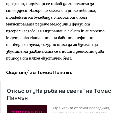
професии, надяващи се някой да ги помисли за
стюардеси. Нагоре по хълма и изцяло невидим,
трафикът на булеварда в посока от и към
магистралата редеше мелодични фрази от
изгорели газове и ги изпращаше с екот към морето,
където, ако екипажите на бавните нефтени
танкери ги чуеха, сигурно щяха да ги вземат за
звуците на захваналата се с нощни дейности дива
природа от някой екзотичен бряг.
Още от/ за Томас Пинчън: