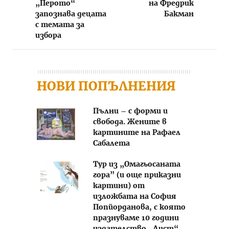
„Перото“
на Фредрик
запознава децата
Бакман
с темата за
избора
НОВИ ПОПЪЛНЕНИЯ
Пълни – с форми и
свобода. Жените в
картините на Рафаел
Сабалета
Тур из „Омагьосаната
гора” (и още приказни
картини) от
изложбата на София
Попйорданова, с която
празнуваме 10 години