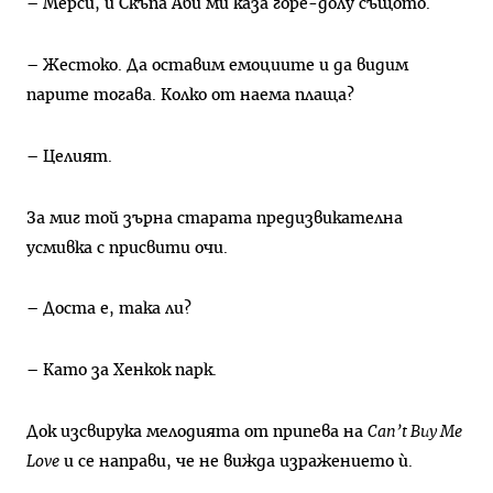
– Мерси, и Скъпа Аби ми каза горе-долу същото.
– Жестоко. Да оставим емоциите и да видим
парите тогава. Колко от наема плаща?
– Целият.
За миг той зърна старата предизвикателна
усмивка с присвити очи.
– Доста е, така ли?
– Като за Хенкок парк.
Док изсвирука мелодията от припева на
Can’t Buy Me
Love
и се направи, че не вижда изражението ѝ.