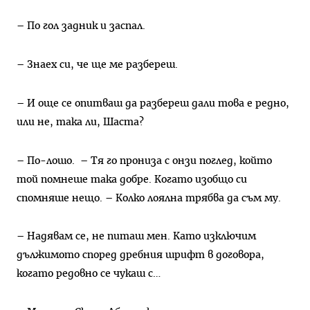
– По гол задник и заспал.
– Знаех си, че ще ме разбереш.
– И още се опитваш да разбереш дали това е редно,
или не, така ли, Шаста?
– По-лошо. – Тя го прониза с онзи поглед, който
той помнеше така добре. Когато изобщо си
спомняше нещо. – Колко лоялна трябва да съм му.
– Надявам се, не питаш мен. Като изключим
дължимото според дребния шрифт в договора,
когато редовно се чукаш с…