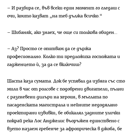
– И разбира се, във всеки един момент го гледаш с
очи, които казват „на теб дължа всичко.“
– Шибаняк, ако знаех, че още си толкова обиден…
– Аз? Просто се опитвам да се държа
професионално. Колко ти предложиха госпожата и
гадженцето ѝ, за да се включиш?
Шаста каза сумата. Док бе успявал да избяга със сто
мили в час от ролсове с подобрени двигатели, пълни
с разгневени дилъри на хероин, в мъглата по
пасаденската магистрала и нейните недодялано
проектирани извивки, бе обикалял задните улички
покрай река Лос Анджелис въоръжен единствено с
взето назаем гребенче за афроприческа в джоба, бе