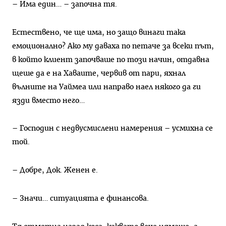
– Има един… – започна тя.
Естествено, че ще има, но защо винаги така
емоционално? Ако му даваха по петаче за всеки път,
в който клиент започваше по този начин, отдавна
щеше да е на Хаваите, червив от пари, яхнал
вълните на Уаймеа или направо наел някого да ги
язди вместо него…
– Господин с недвусмислени намерения – усмихна се
той.
– Добре, Док. Женен е.
– Значи… ситуацията е финансова.