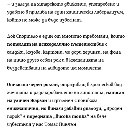
– и залеза на хипарското движение, употребено и
удавено в прилива на един хищнически либерализъм,
който не може да бъде избегнат.
Док Спортело е един от многото тревомани, които
потеглят на психеделично пътешествие
с
ганджи, козове, картони, че дори херинги, на фона
на нищо друго освен рок и в компанията на
въздействащи на либидото им момичета.
Отчасти черен роман
, отразяващ в гротесков вид
мечтата и разочарованието на хипитата,
написан
на уличен жаргон
и изпълнен с понякога
енигматични, но винаги забавни диалози
, „Вроден
порок“ e
поредната „висока топка“
на вече
известния у нас Томас Пинчън.