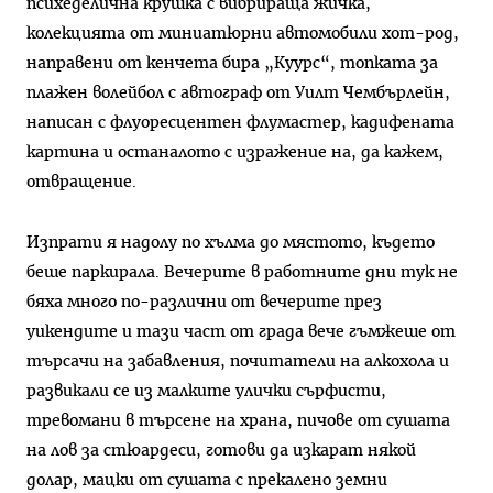
психеделична крушка с вибрираща жичка,
колекцията от миниатюрни автомобили хот-род,
направени от кенчета бира „Куурс“, топката за
плажен волейбол с автограф от Уилт Чембърлейн,
написан с флуоресцентен флумастер, кадифената
картина и останалото с изражение на, да кажем,
отвращение.
Изпрати я надолу по хълма до мястото, където
беше паркирала. Вечерите в работните дни тук не
бяха много по-различни от вечерите през
уикендите и тази част от града вече гъмжеше от
търсачи на забавления, почитатели на алкохола и
развикали се из малките улички сърфисти,
тревомани в търсене на храна, пичове от сушата
на лов за стюардеси, готови да изкарат някой
долар, мацки от сушата с прекалено земни