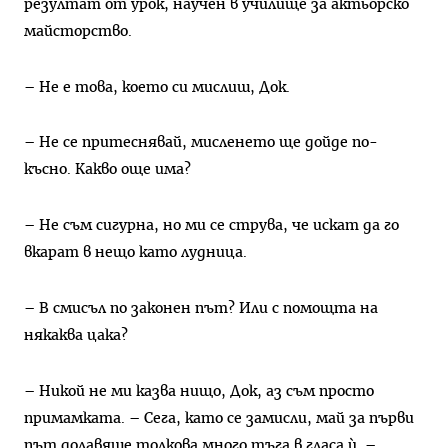
резултат от урок, научен в училище за актьорско
майсторство.
– Не е това, което си мислиш, Док.
– Не се притеснявай, мисленето ще дойде по-
късно. Какво още има?
– Не съм сигурна, но ми се струва, че искат да го
вкарат в нещо като лудница.
– В смисъл по законен път? Или с помощта на
някаква цака?
– Никой не ми казва нищо, Док, аз съм просто
примамката. – Сега, като се замисли, май за първи
път долавяше толкова много тъга в гласа ѝ. –