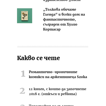
издателство „Лист“
„Толкова обичаме
Гленда“ и всеки дом на
фантастичното,
съграден от Хулио
Кортасар
Какво се чете
Романтично-ироничните
комикси на аржентинеца Szoka
12 книги, с които да започнете
2018 г. (откъси и ревюта)