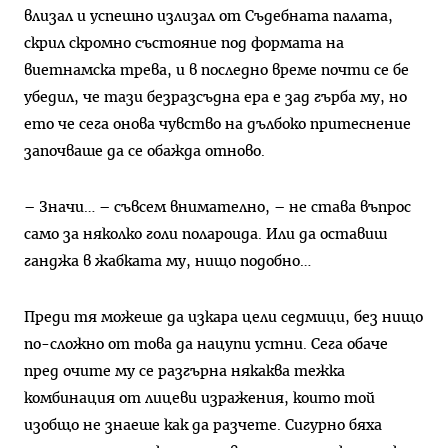
влизал и успешно излизал от Съдебната палата,
скрил скромно състояние под формата на
виетнамска трева, и в последно време почти се бе
убедил, че тази безразсъдна ера е зад гърба му, но
ето че сега онова чувство на дълбоко притеснение
започваше да се обажда отново.
– Значи… – съвсем внимателно, – не става въпрос
само за няколко голи полароида. Или да оставиш
ганджа в жабката му, нищо подобно…
Преди тя можеше да изкара цели седмици, без нищо
по-сложно от това да нацупи устни. Сега обаче
пред очите му се разгърна някаква тежка
комбинация от лицеви изражения, които той
изобщо не знаеше как да разчете. Сигурно бяха