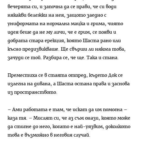
вечерята си, и започна да се прави, че си води
някакви бележки на нея, защото заедно с
униформата на нормална мацка и грима, чиято
идея беше да не му личи, че е грим, се появи и
добрата стара ерекция, която Шаста рано или
късно предизвикваше. Ще свърши ли някога това,
зачуди се той. Разбира се, че ще. Така и стана.
Преместиха се в стаята отпред, където Док се
излегна на дивана, а Шаста остана права и заснова
из пространството.
– Ами работата е там, че искат да им помогна –
каза тя. – Мислят си, че аз съм онази, която може
да стигне до него, когато е най-уязвим, доколкото
това е възможно в неговия случай.