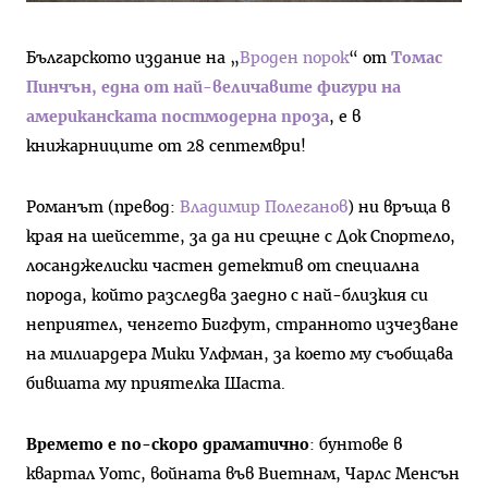
Българското издание на „
Вроден порок
“ от
Томас
Пинчън, една от най-величавите фигури на
американската постмодерна проза
, е в
книжарниците от 28 септември!
Романът (превод:
Владимир Полеганов
) ни връща в
края на шейсетте, за да ни срещне с Док Спортело,
лосанджелиски частен детектив от специална
порода, който разследва заедно с най-близкия си
неприятел, ченгето Бигфут, странното изчезване
на милиардера Мики Улфман, за което му съобщава
бившата му приятелка Шаста.
Времето е по-скоро драматично
: бунтове в
квартал Уотс, войната във Виетнам, Чарлс Менсън