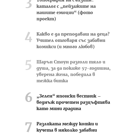
Топография на сълзите:
каталог с „пейзажите на
нашите емоции“ (фото
проект)
Какво е да преподаваш на деца?
Учител отговаря със забавни
комикси (и много любов)
Шарън Стоун разголи тяло и
душа, за да покаже 57-годишна,
уверена жена, победила в
тежка битка
„Зелен“ японски вестник –
веднъж прочетен разцъфтява
като мини градина
Разликата между котки и
кучета в няколко забавни