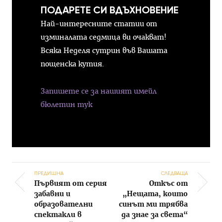
ПОДАРЕТЕ СИ ВДЪХНОВЕНИЕ
Най-интересните статии от
изминалата седмица ви очакват!
Всяка Неделя сутрин във Вашата
пощенска кутия.
Запишете се за нашият имейл
бюлетин тук
ПРЕДИШНА
СЛЕДВАЩА
Първият от серия
Откъс от
Post navigation
забавни и
„Нещата, които
образователни
синът ми трябва
спектакли в
да знае за света“