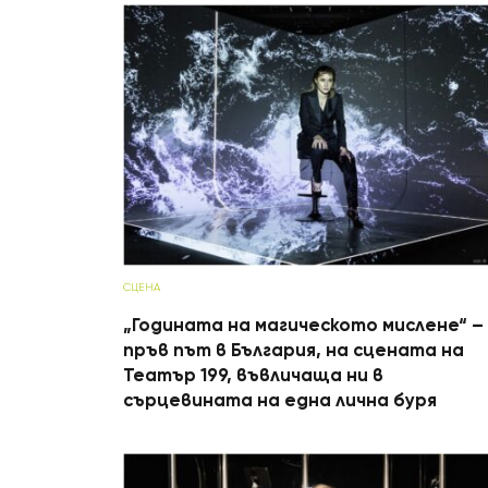
СЦЕНА
„Годината на магическото мислене“ –
пръв път в България, на сцената на
Театър 199, въвличаща ни в
сърцевината на една лична буря