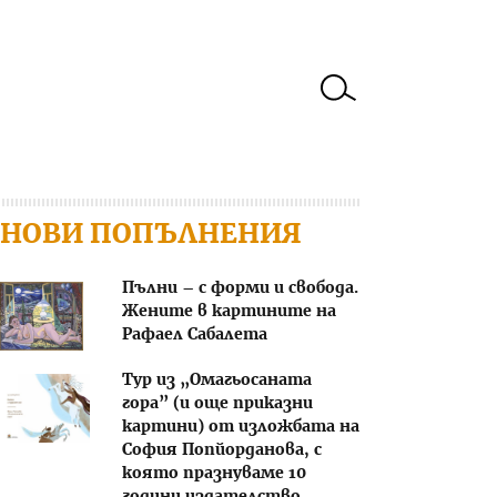
НОВИ ПОПЪЛНЕНИЯ
Пълни – с форми и свобода.
Жените в картините на
Рафаел Сабалета
Тур из „Омагьосаната
гора” (и още приказни
картини) от изложбата на
София Попйорданова, с
която празнуваме 10