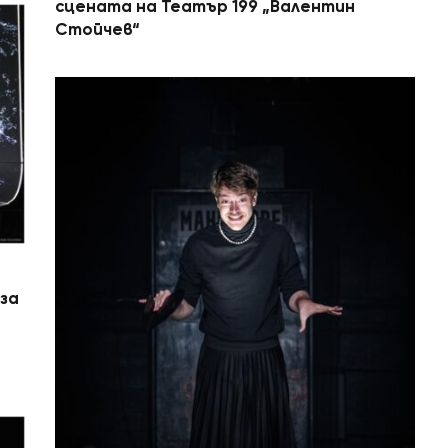
сцената на Театър 199 „Валентин
Стойчев“
 за