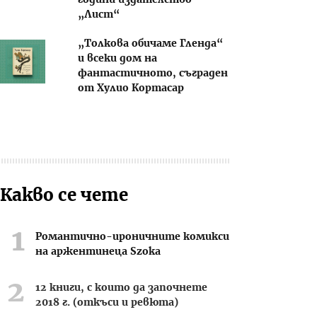
години издателство
„Лист“
„Толкова обичаме Гленда“
и всеки дом на
фантастичното, съграден
от Хулио Кортасар
Какво се чете
Романтично-ироничните комикси
на аржентинеца Szoka
12 книги, с които да започнете
2018 г. (откъси и ревюта)