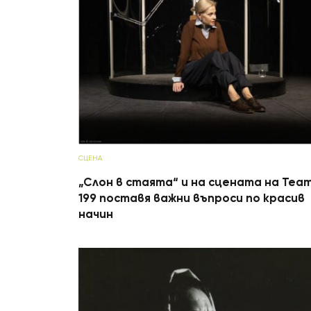
СЦЕНА
„Слон в стаята“ и на сцената на Теа
199 поставя важни въпроси по красив
начин