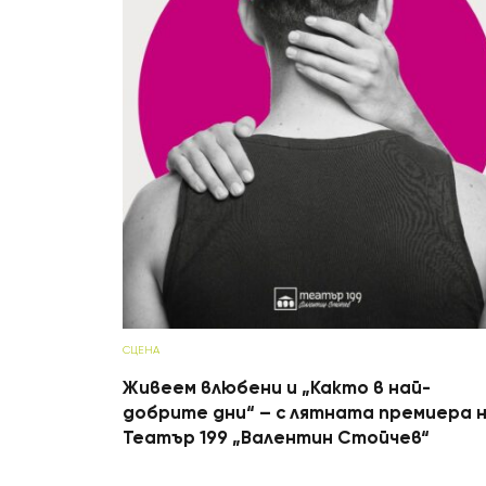
СЦЕНА
Живеем влюбени и „Както в най-
добрите дни“ – с лятната премиера 
Театър 199 „Валентин Стойчев“