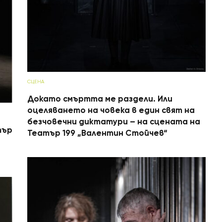
СЦЕНА
Докато смъртта ме раздели. Или
оцеляването на човека в един свят на
безчовечни диктатури – на сцената на
тър
Театър 199 „Валентин Стойчев“