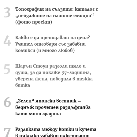
Топография на сълзите: каталог с
„пейзажите на нашите емоции“
(фото проект)
Какво е да преподаваш на деца?
Учител отговаря със забавни
комикси (и много любов)
Шарън Стоун разголи тяло и
душа, за да покаже 57-годишна,
уверена жена, победила в тежка
битка
„Зелен“ японски вестник –
веднъж прочетен разцъфтява
като мини градина
Разликата между котки и кучета
в няколко забавни илюстрации