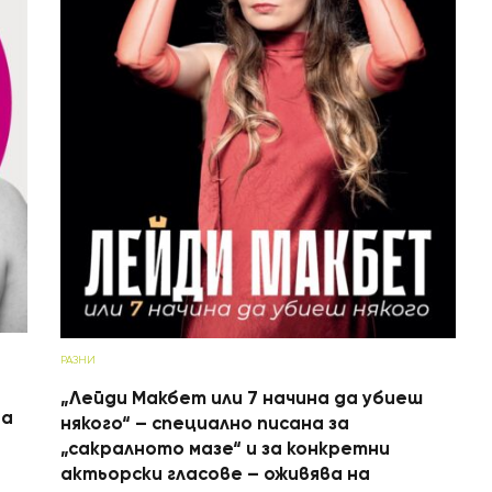
РАЗНИ
„Лейди Макбет или 7 начина да убиеш
на
някого“ – специално писана за
„сакралното мазе“ и за конкретни
актьорски гласове – оживява на