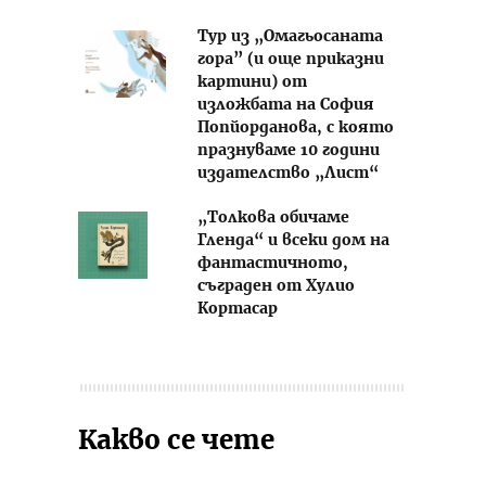
Тур из „Омагьосаната
гора” (и още приказни
картини) от
изложбата на София
Попйорданова, с която
празнуваме 10 години
издателство „Лист“
„Толкова обичаме
Гленда“ и всеки дом на
фантастичното,
съграден от Хулио
Кортасар
Какво се чете