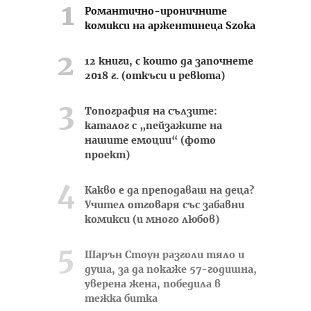
Романтично-ироничните
комикси на аржентинеца Szoka
12 книги, с които да започнете
2018 г. (откъси и ревюта)
Топография на сълзите:
каталог с „пейзажите на
нашите емоции“ (фото
проект)
Какво е да преподаваш на деца?
Учител отговаря със забавни
комикси (и много любов)
Шарън Стоун разголи тяло и
душа, за да покаже 57-годишна,
уверена жена, победила в
тежка битка