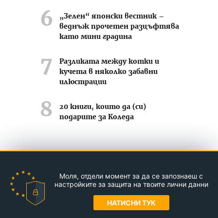
„Зелен“ японски вестник –
веднъж прочетен разцъфтява
като мини градина
Разликата между котки и
кучета в няколко забавни
илюстрации
20 книги, които да (си)
подарите за Коледа
Усмихвай се често ;-)
Моля, отдели момент за да се запознаеш с
Контакти
За нас
Реклама
настройките за защита на твоите лични данни
© Jasmin.bg 2011-2026
НАТИСНИ ТУК