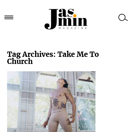
Търси
за:
Tag Archives:
Take Me To
Church