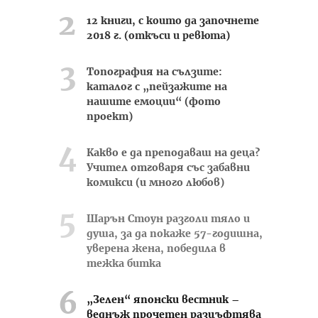
12 книги, с които да започнете
2018 г. (откъси и ревюта)
Топография на сълзите:
каталог с „пейзажите на
нашите емоции“ (фото
проект)
Какво е да преподаваш на деца?
Учител отговаря със забавни
комикси (и много любов)
Шарън Стоун разголи тяло и
душа, за да покаже 57-годишна,
уверена жена, победила в
тежка битка
„Зелен“ японски вестник –
веднъж прочетен разцъфтява