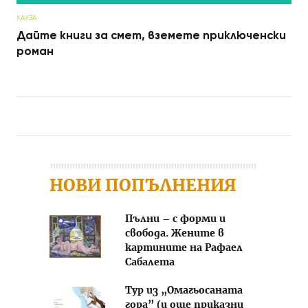
КАУЗА
Дайте книги за смет, вземете приключенски
роман
Post navigation
НОВИ ПОПЪЛНЕНИЯ
Пълни – с форми и
свобода. Жените в
картините на Рафаел
Сабалета
Тур из „Омагьосаната
гора” (и още приказни