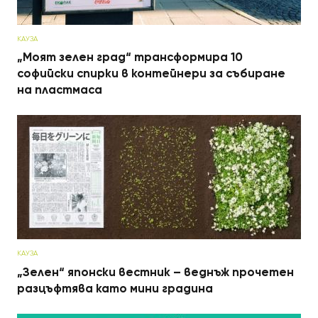
КАУЗА
„Моят зелен град“ трансформира 10
софийски спирки в контейнери за събиране
на пластмаса
КАУЗА
„Зелен“ японски вестник – веднъж прочетен
разцъфтява като мини градина