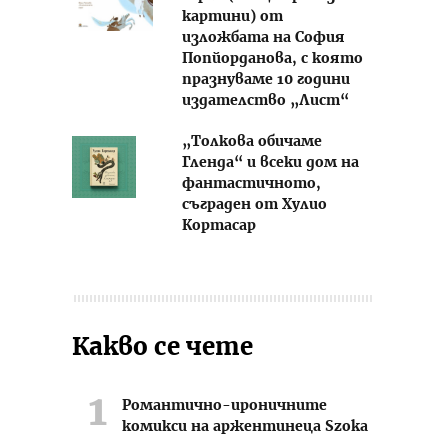
картини) от
изложбата на София
Попйорданова, с която
празнуваме 10 години
издателство „Лист“
„Толкова обичаме
Гленда“ и всеки дом на
фантастичното,
съграден от Хулио
Кортасар
Какво се чете
Романтично-ироничните
комикси на аржентинеца Szoka