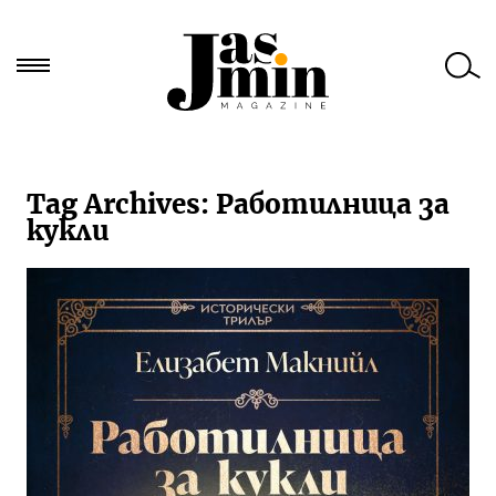
Търси
за:
Tag Archives:
Работилница за
кукли