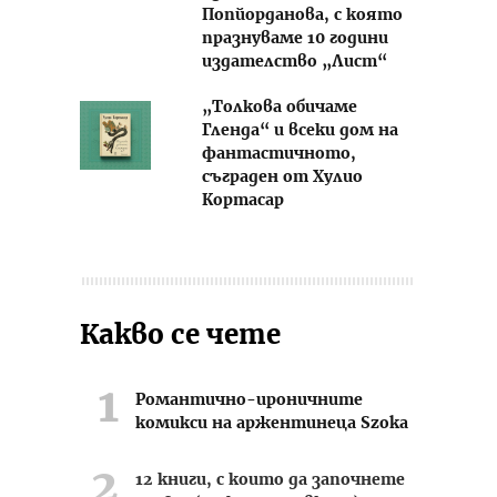
Попйорданова, с която
празнуваме 10 години
издателство „Лист“
„Толкова обичаме
Гленда“ и всеки дом на
фантастичното,
съграден от Хулио
Кортасар
Какво се чете
Романтично-ироничните
комикси на аржентинеца Szoka
12 книги, с които да започнете