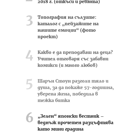
2018 г. (откъси и ревюта)
Топография на сълзите:
каталог с „пейзажите на
нашите емоции“ (фото
проект)
Какво е да преподаваш на деца?
Учител отговаря със забавни
комикси (и много любов)
Шарън Стоун разголи тяло и
душа, за да покаже 57-годишна,
уверена жена, победила в
тежка битка
„Зелен“ японски вестник –
веднъж прочетен разцъфтява
като мини градина