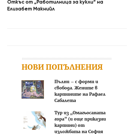
Откъс от „Работилница за кукли“ на
Елизабет Макнийл
Post navigation
НОВИ ПОПЪЛНЕНИЯ
Пълни – с форми и
свобода. Жените в
картините на Рафаел
Сабалета
Тур из „Омагьосаната
гора” (и още приказни
картини) от
изложбата на София