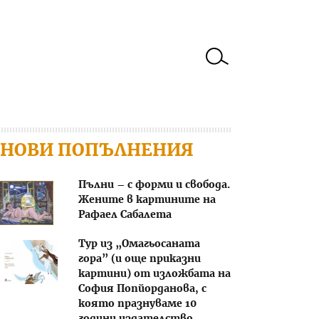
НОВИ ПОПЪЛНЕНИЯ
Пълни – с форми и свобода.
Жените в картините на
Рафаел Сабалета
Тур из „Омагьосаната
гора” (и още приказни
картини) от изложбата на
София Попйорданова, с
която празнуваме 10