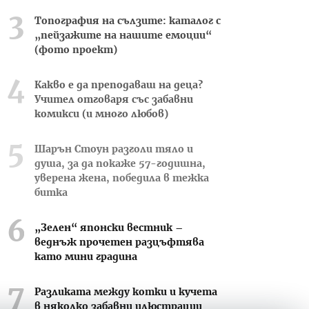
Топография на сълзите: каталог с
„пейзажите на нашите емоции“
(фото проект)
Какво е да преподаваш на деца?
Учител отговаря със забавни
комикси (и много любов)
Шарън Стоун разголи тяло и
душа, за да покаже 57-годишна,
уверена жена, победила в тежка
битка
„Зелен“ японски вестник –
веднъж прочетен разцъфтява
като мини градина
Разликата между котки и кучета
в няколко забавни илюстрации