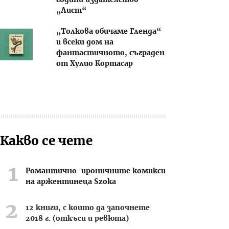
години издателство
„Лист“
„Толкова обичаме Гленда“
и всеки дом на
фантастичното, съграден
от Хулио Кортасар
Какво се чете
Романтично-ироничните комикси
на аржентинеца Szoka
12 книги, с които да започнете
2018 г. (откъси и ревюта)