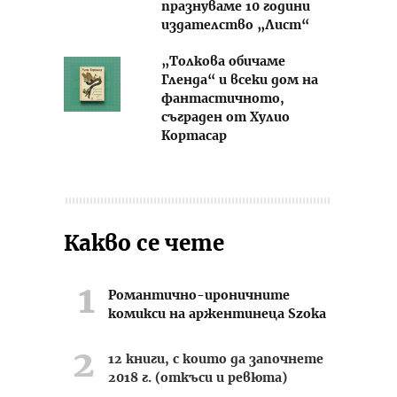
празнуваме 10 години
издателство „Лист“
„Толкова обичаме
Гленда“ и всеки дом на
фантастичното,
съграден от Хулио
Кортасар
Какво се чете
Романтично-ироничните
комикси на аржентинеца Szoka
12 книги, с които да започнете
2018 г. (откъси и ревюта)