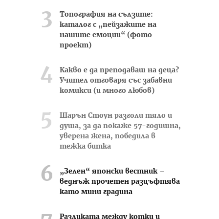
Топография на сълзите:
каталог с „пейзажите на
нашите емоции“ (фото
проект)
Какво е да преподаваш на деца?
Учител отговаря със забавни
комикси (и много любов)
Шарън Стоун разголи тяло и
душа, за да покаже 57-годишна,
уверена жена, победила в
тежка битка
„Зелен“ японски вестник –
веднъж прочетен разцъфтява
като мини градина
Разликата между котки и