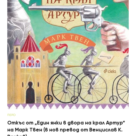
ПЕРО
Откъс от „Един янки в двора на крал Артур“
на Марк Твен (в нов превод от Венцислав К.