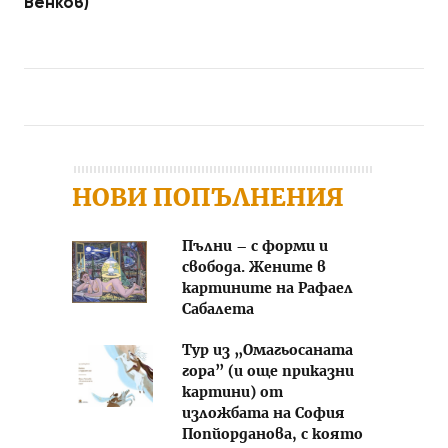
Венков)
Post navigation
НОВИ ПОПЪЛНЕНИЯ
Пълни – с форми и
свобода. Жените в
картините на Рафаел
Сабалета
Тур из „Омагьосаната
гора” (и още приказни
картини) от
изложбата на София
Попйорданова, с която