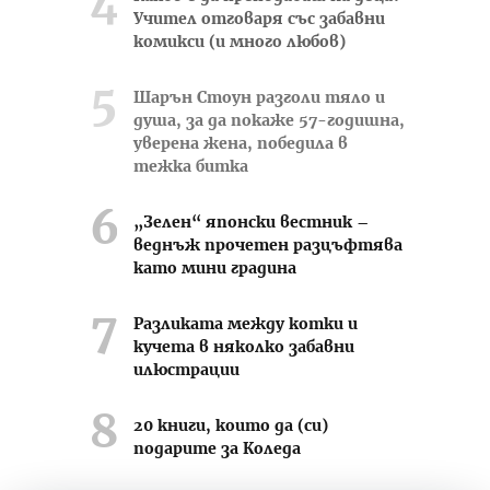
Учител отговаря със забавни
комикси (и много любов)
Шарън Стоун разголи тяло и
душа, за да покаже 57-годишна,
уверена жена, победила в
тежка битка
„Зелен“ японски вестник –
веднъж прочетен разцъфтява
като мини градина
Разликата между котки и
кучета в няколко забавни
илюстрации
20 книги, които да (си)
подарите за Коледа