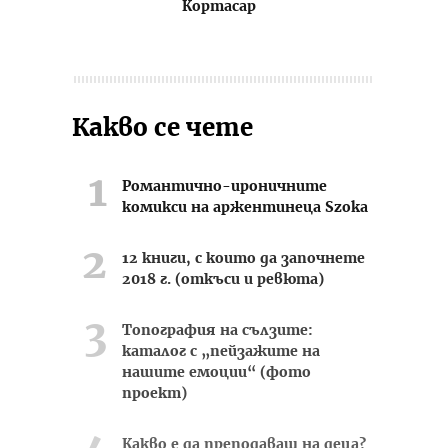
Кортасар
Какво се чете
Романтично-ироничните
комикси на аржентинеца Szoka
12 книги, с които да започнете
2018 г. (откъси и ревюта)
Топография на сълзите:
каталог с „пейзажите на
нашите емоции“ (фото
проект)
Какво е да преподаваш на деца?