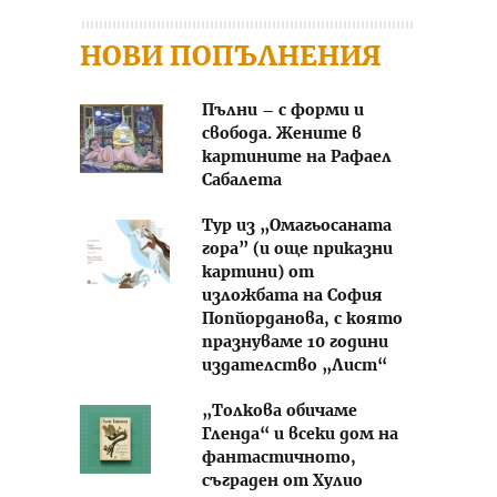
НОВИ ПОПЪЛНЕНИЯ
Пълни – с форми и
свобода. Жените в
картините на Рафаел
Сабалета
Тур из „Омагьосаната
гора” (и още приказни
картини) от
изложбата на София
Попйорданова, с която
празнуваме 10 години
издателство „Лист“
„Толкова обичаме
Гленда“ и всеки дом на
фантастичното,
съграден от Хулио