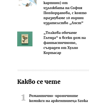
картини) от
изложбата на София
Попйорданова, с която
празнуваме 10 години
издателство „Лист“
„Толкова обичаме
Гленда“ и всеки дом на
фантастичното,
съграден от Хулио
Кортасар
Какво се чете
Романтично-ироничните
комикси на аржентинеца Szoka