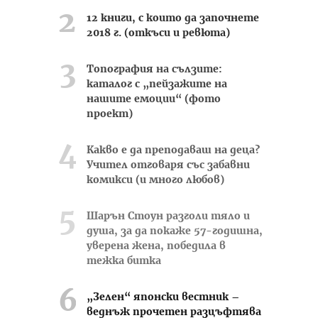
12 книги, с които да започнете
2018 г. (откъси и ревюта)
Топография на сълзите:
каталог с „пейзажите на
нашите емоции“ (фото
проект)
Какво е да преподаваш на деца?
Учител отговаря със забавни
комикси (и много любов)
Шарън Стоун разголи тяло и
душа, за да покаже 57-годишна,
уверена жена, победила в
тежка битка
„Зелен“ японски вестник –
веднъж прочетен разцъфтява