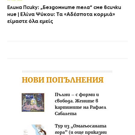
Елина Псику: „Бездомните тела“ сме всички
ние | Ελίνα Ψύκου: Τα «Αδέσποτα κορμιά»
είμαστε όλα εμείς
Post navigation
НОВИ ПОПЪЛНЕНИЯ
Пълни – с форми и
свобода. Жените в
картините на Рафаел
Сабалета
Тур из „Омагьосаната
гора” (и още приказни