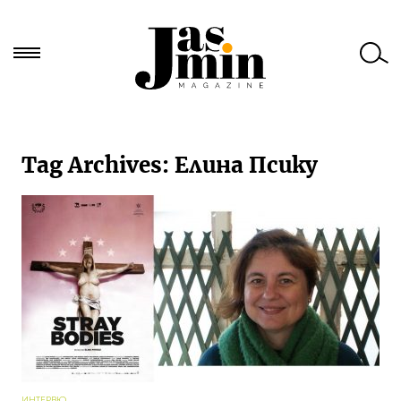
Търси
за:
Tag Archives:
Елина Псику
ИНТЕРВЮ