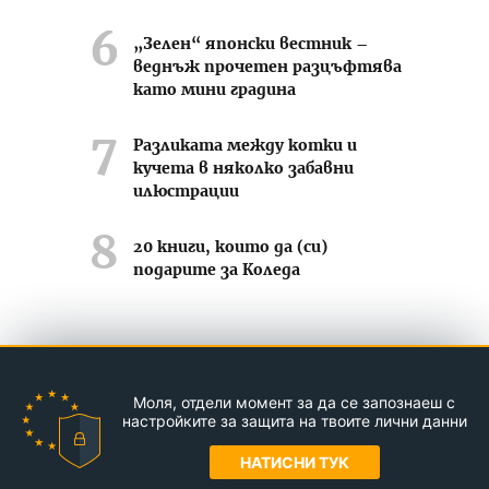
„Зелен“ японски вестник –
веднъж прочетен разцъфтява
като мини градина
Разликата между котки и
кучета в няколко забавни
илюстрации
20 книги, които да (си)
подарите за Коледа
Усмихвай се често ;-)
Моля, отдели момент за да се запознаеш с
Контакти
За нас
Реклама
настройките за защита на твоите лични данни
© Jasmin.bg 2011-2026
НАТИСНИ ТУК