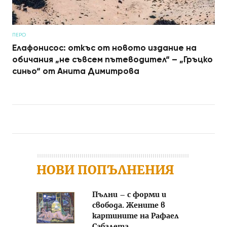
ПЕРО
Елафонисос: откъс от новото издание на
обичания „не съвсем пътеводител“ – „Гръцко
синьо“ от Анита Димитрова
Post navigation
НОВИ ПОПЪЛНЕНИЯ
Пълни – с форми и
свобода. Жените в
картините на Рафаел