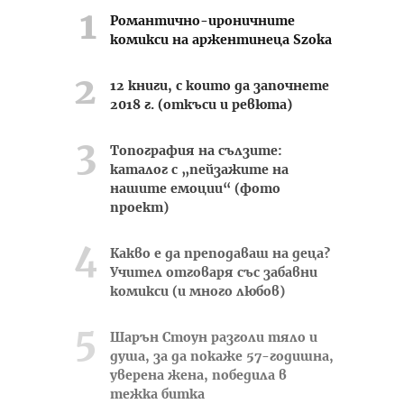
Романтично-ироничните
комикси на аржентинеца Szoka
12 книги, с които да започнете
2018 г. (откъси и ревюта)
Топография на сълзите:
каталог с „пейзажите на
нашите емоции“ (фото
проект)
Какво е да преподаваш на деца?
Учител отговаря със забавни
комикси (и много любов)
Шарън Стоун разголи тяло и
душа, за да покаже 57-годишна,
уверена жена, победила в
тежка битка