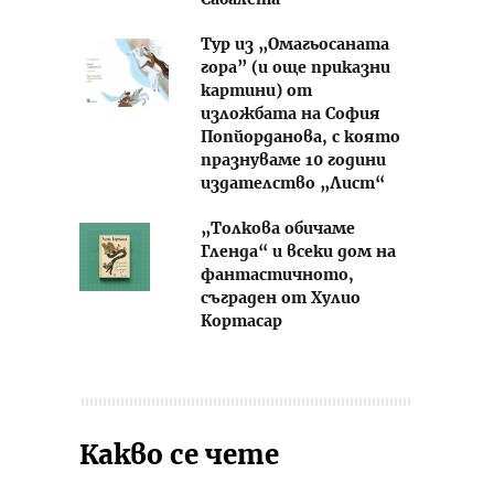
Сабалета
Тур из „Омагьосаната
гора” (и още приказни
картини) от
изложбата на София
Попйорданова, с която
празнуваме 10 години
издателство „Лист“
„Толкова обичаме
Гленда“ и всеки дом на
фантастичното,
съграден от Хулио
Кортасар
Какво се чете