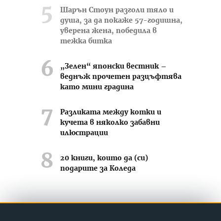
Шарън Стоун разголи тяло и
душа, за да покаже 57-годишна,
уверена жена, победила в
тежка битка
„Зелен“ японски вестник –
веднъж прочетен разцъфтява
като мини градина
Разликата между котки и
кучета в няколко забавни
илюстрации
20 книги, които да (си)
подарите за Коледа
Усмихвай се често ;-)