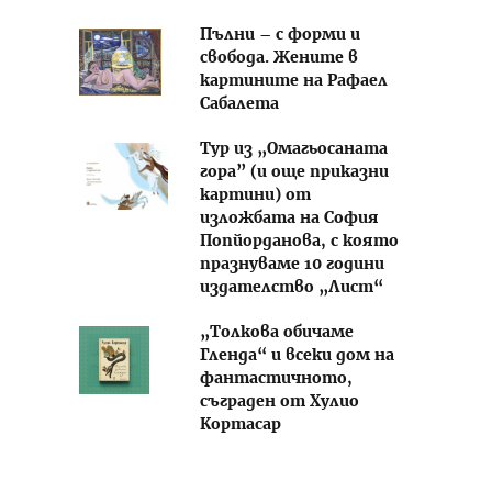
Пълни – с форми и
свобода. Жените в
картините на Рафаел
Сабалета
Тур из „Омагьосаната
гора” (и още приказни
картини) от
изложбата на София
Попйорданова, с която
празнуваме 10 години
издателство „Лист“
„Толкова обичаме
Гленда“ и всеки дом на
фантастичното,
съграден от Хулио
Кортасар