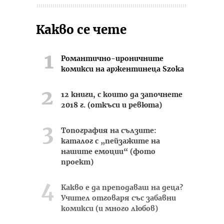
Какво се чете
Романтично-ироничните
комикси на аржентинеца Szoka
12 книги, с които да започнете
2018 г. (откъси и ревюта)
Топография на сълзите:
каталог с „пейзажите на
нашите емоции“ (фото
проект)
Какво е да преподаваш на деца?
Учител отговаря със забавни
комикси (и много любов)