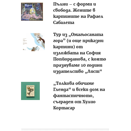
Пълни – с форми и
свобода. Жените в
картините на Рафаел
Сабалета
Тур из „Омагьосаната
гора” (и още приказни
картини) от
изложбата на София
Попйорданова, с която
празнуваме 10 години
издателство „Лист“
„Толкова обичаме
Гленда“ и всеки дом на
фантастичното,
съграден от Хулио
Кортасар