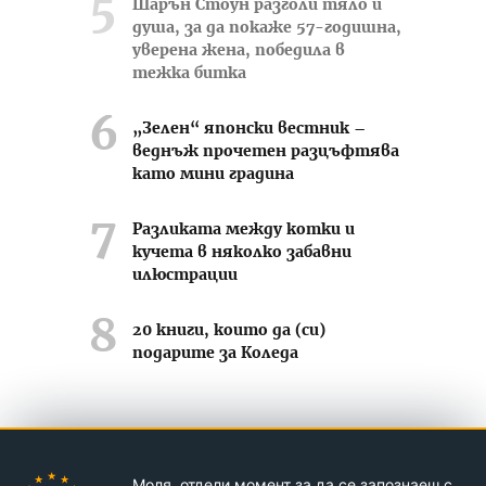
Шарън Стоун разголи тяло и
душа, за да покаже 57-годишна,
уверена жена, победила в
тежка битка
„Зелен“ японски вестник –
веднъж прочетен разцъфтява
като мини градина
Разликата между котки и
кучета в няколко забавни
илюстрации
20 книги, които да (си)
подарите за Коледа
Усмихвай се често ;-)
Моля, отдели момент за да се запознаеш с