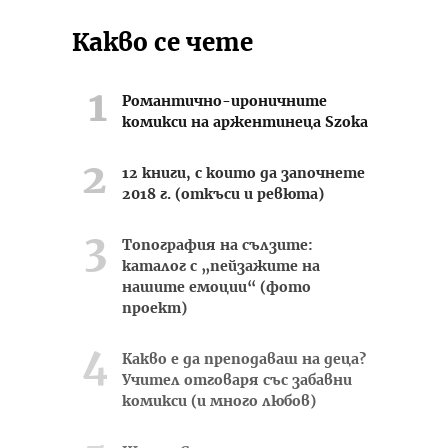
Какво се чете
Романтично-ироничните
комикси на аржентинеца Szoka
12 книги, с които да започнете
2018 г. (откъси и ревюта)
Топография на сълзите:
каталог с „пейзажите на
нашите емоции“ (фото
проект)
Какво е да преподаваш на деца?
Учител отговаря със забавни
комикси (и много любов)