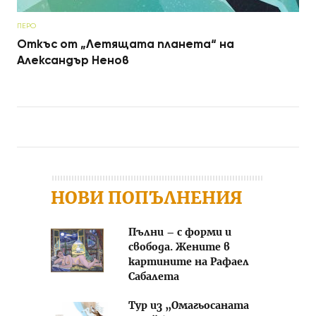
ПЕРО
Откъс от „Летящата планета“ на
Александър Ненов
Post navigation
НОВИ ПОПЪЛНЕНИЯ
Пълни – с форми и
свобода. Жените в
картините на Рафаел
Сабалета
Тур из „Омагьосаната