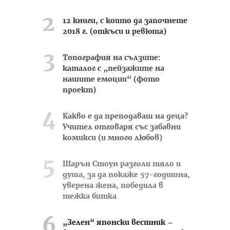
12 книги, с които да започнете
2018 г. (откъси и ревюта)
Топография на сълзите:
каталог с „пейзажите на
нашите емоции“ (фото
проект)
Какво е да преподаваш на деца?
Учител отговаря със забавни
комикси (и много любов)
Шарън Стоун разголи тяло и
душа, за да покаже 57-годишна,
уверена жена, победила в
тежка битка
„Зелен“ японски вестник –