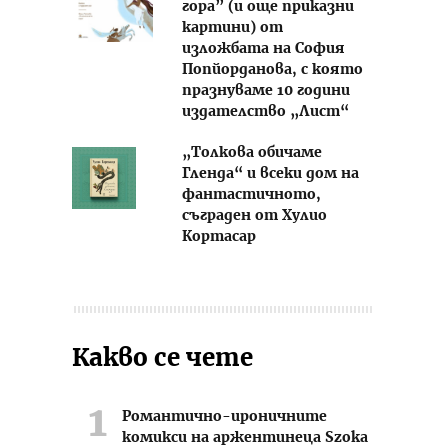
гора” (и още приказни
картини) от
изложбата на София
Попйорданова, с която
празнуваме 10 години
издателство „Лист“
„Толкова обичаме
Гленда“ и всеки дом на
фантастичното,
съграден от Хулио
Кортасар
Какво се чете
Романтично-ироничните
комикси на аржентинеца Szoka