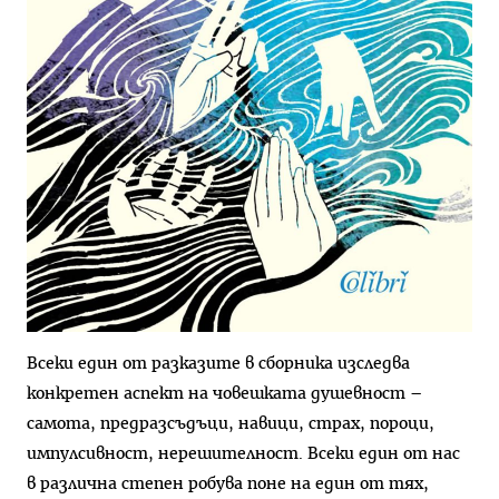
Всеки един от разказите в сборника изследва
конкретен аспект на човешката душевност –
самота, предразсъдъци, навици, страх, пороци,
импулсивност, нерешителност. Всеки един от нас
в различна степен робува поне на един от тях,