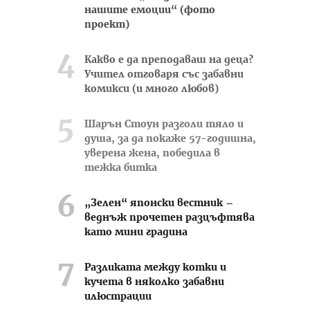
нашите емоции“ (фото
проект)
Какво е да преподаваш на деца?
Учител отговаря със забавни
комикси (и много любов)
Шарън Стоун разголи тяло и
душа, за да покаже 57-годишна,
уверена жена, победила в
тежка битка
„Зелен“ японски вестник –
веднъж прочетен разцъфтява
като мини градина
Разликата между котки и
кучета в няколко забавни
илюстрации