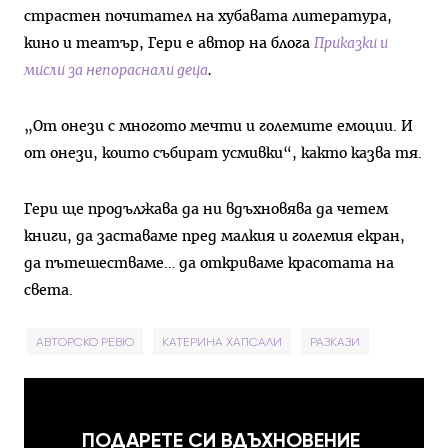
страстен почитател на хубавата литература,
кино и театър, Гери е автор на блога
Приказки и
мисли за непораснали деца
.
„От онези с многото мечти и големите емоции. И
от онези, които събират усмивки“, както казва тя.
Гери ще продължава да ни вдъхновява да четем
книги, да заставаме пред малкия и големия екран,
да пътешестваме… да откриваме красотата на
света.
АВТОРСКО РЕВЮ
КАТЕРИНА ХАПСАЛИ
РАЗКАЗИ
ПОДАРЕТЕ СИ ВДЪХНОВЕНИЕ