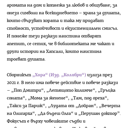
аромата на дом и копнежа за любов и общуване; за
онези символи на всекидневието – храна за душата,
които свързват хората и така му придават
стойност, устойчивост и екзистенциален смисъл.
И понеже тези разкази наистина отварят
апетит, се сетих, че в библиотеката ме чакат и
други истории на Хапсали, които наистина
трогват душата.
Сборникът
„Хора“ (Изд. „Колибри“)
излиза през
2021 г. В него има повече действие и повече разкази
– „Поп Дмитри“, „Летящото килимче“, „Гръцка
соната“, „Мома за женене“, „Там, под ореха“,
„Такси за Париж“, „Лудата от „Дойран“, „Вечерта
на Олигарха“, „Да бъдеш Олга“ и „Перушан доктор”.
Фокусът е върху човешките съдби и