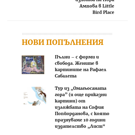
Ампова в Little
Bird Place
НОВИ ПОПЪЛНЕНИЯ
Пълни – с форми и
свобода. Жените в
картините на Рафаел
Сабалета
Тур из „Омагьосаната
гора” (и още приказни
картини) от
изложбата на София
Попйорданова, с която
празнуваме 10 години
издателство „Лист“