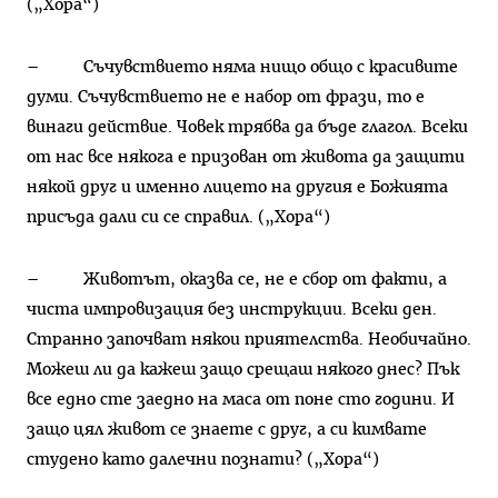
(„Хора“)
– Съчувствието няма нищо общо с красивите
думи. Съчувствието не е набор от фрази, то е
винаги действие. Човек трябва да бъде глагол. Всеки
от нас все някога е призован от живота да защити
някой друг и именно лицето на другия е Божията
присъда дали си се справил. („Хора“)
– Животът, оказва се, не е сбор от факти, а
чиста импровизация без инструкции. Всеки ден.
Странно започват някои приятелства. Необичайно.
Можеш ли да кажеш защо срещаш някого днес? Пък
все едно сте заедно на маса от поне сто години. И
защо цял живот се знаете с друг, а си кимвате
студено като далечни познати? („Хора“)