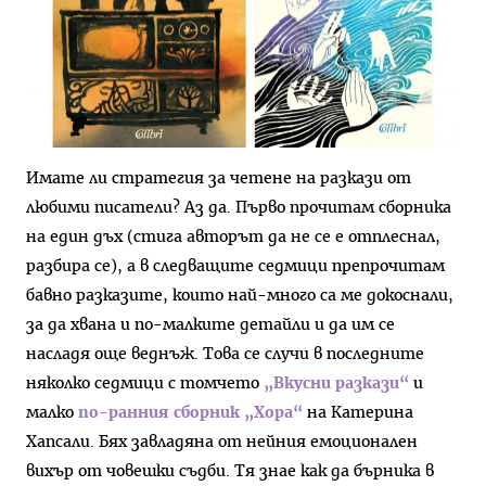
Имате ли стратегия за четене на разкази от
любими писатели? Аз да. Първо прочитам сборника
на един дъх (стига авторът да не се е отплеснал,
разбира се), а в следващите седмици препрочитам
бавно разказите, които най-много са ме докоснали,
за да хвана и по-малките детайли и да им се
насладя още веднъж. Това се случи в последните
няколко седмици с томчето
„Вкусни разкази“
и
малко
по-ранния сборник „Хора“
на Катерина
Хапсали. Бях завладяна от нейния емоционален
вихър от човешки съдби. Тя знае как да бърника в