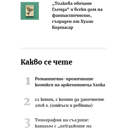
„Толкова обичаме
Гленда“ и всеки дом на
фантастичното,
съграден от Хулио
Кортасар
Какво се чете
Романтично-ироничните
комикси на аржентинеца Szoka
12 книги, с които да започнете
2018 г. (откъси и ревюта)
Топография на сълзите:
каталог с „пейзажите на