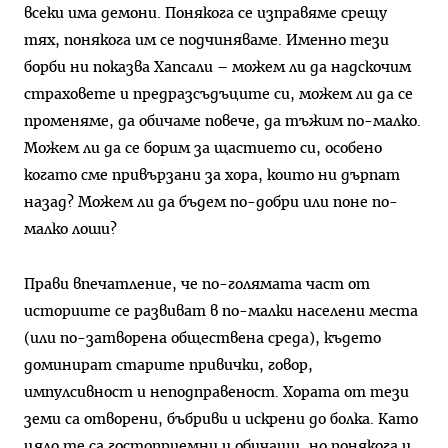
всеки има демони. Понякога се изправяме срещу
тях, понякога им се подчиняваме. Именно тези
борби ни показва Хапсали – можем ли да надскочим
страховете и предразсъдъците си, можем ли да се
променяме, да обичаме повече, да тъжим по-малко.
Можем ли да се борим за щастието си, особено
когато сме привързани за хора, които ни дърпат
назад? Можем ли да бъдем по-добри или поне по-
малко лоши?
Прави впечатление, че по-голямата част от
историите се развиват в по-малки населени места
(или по-затворена обществена среда), където
доминират старите привички, говор,
импулсивност и неподправеност. Хората от тези
земи са отворени, бъбриви и искрени до болка. Като
цяло те са гостоприемни и обичащи, но понякога и