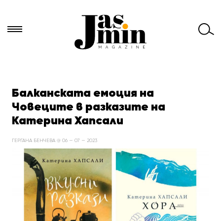
Търси
за:
Балканската емоция на
Човеците в разказите на
Катерина Хапсали
ГЕРГАНА БЕНЧЕВА @ 06 — 07 — 2023