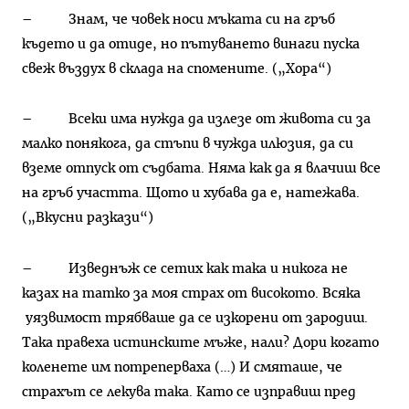
– Знам, че човек носи мъката си на гръб
където и да отиде, но пътуването винаги пуска
свеж въздух в склада на спомените. („Хора“)
– Всеки има нужда да излезе от живота си за
малко понякога, да стъпи в чужда илюзия, да си
вземе отпуск от съдбата. Няма как да я влачиш все
на гръб участта. Щото и хубава да е, натежава.
(„Вкусни разкази“)
– Изведнъж се сетих как така и никога не
казах на татко за моя страх от високото. Всяка
уязвимост трябваше да се изкорени от зародиш.
Така правеха истинските мъже, нали? Дори когато
коленете им потреперваха (…) И смяташе, че
страхът се лекува така. Като се изправиш пред