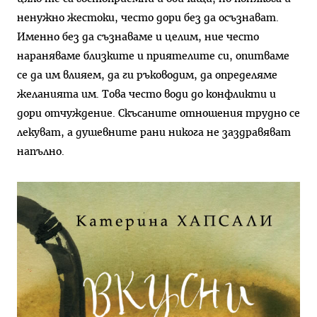
ненужно жестоки, често дори без да осъзнават.
Именно без да съзнаваме и целим, ние често
нараняваме близките и приятелите си, опитваме
се да им влияем, да ги ръководим, да определяме
желанията им. Това често води до конфликти и
дори отчуждение. Скъсаните отношения трудно се
лекуват, а душевните рани никога не заздравяват
напълно.