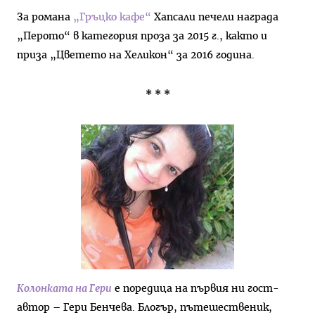
За романа
„Гръцко кафе“
Хапсали печели награда
„Перото“ в категория проза за 2015 г., както и
приза „Цветето на Хеликон“ за 2016 година.
* * *
Колонката на Гери
е поредица на първия ни гост-
автор – Гери Бенчева. Блогър, пътешественик,