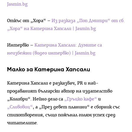
Jasmin.bg
Откъс от „Хора“ –
Из разказа „Поп Дмитри“ от сб.
„Хора“ на Катерина Хапсали | Jasmin.bg
Интервю –
Катерина Хапсали: Думите са
неизбежни (видео интервю) | Jasmin.bg
Малко за Катерина Хапсали
Катерина Хапсали е разказвач, PR и най-
продаваният български автор на издателство
„Колибри“. Нейно дело са
„Гръцко кафе“
и
„Сливовиц“
, а „През девет планини“ е сборник със
стихотворения, също пожънал голям успех сред
читателите.