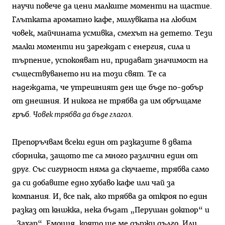
научи повече да цени малките моменти на щастие.
Глътката ароматно кафе, милувката на любим
човек, майчината усмивка, смехът на детето. Тези
малки моменти ни зареждат с енергия, сила и
търпение, успокояват ни, придават значимост на
съществуването ни на този свят. Те са
надеждата, че утрешният ден ще бъде по-добър
от днешния. И никога не трябва да им обръщаме
гръб.
Човек трябва да бъде глагол.
Препоръчвам всеки един от разказите в двата
сборника, защото те са много различни един от
друг. Със сигурност няма да скучаете, трябва само
да си добавите едно хубаво кафе или чай за
компания. И, все пак, ако трябва да откроя по един
разказ от книжка, нека бъдат „Перушан доктор“ и
„Захар“. Емоция, която ще ме държи дълго. Или