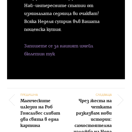
Най-интересните статии от
изминалата седмица ви очакват!
Всяка Неделя сутрин във Вашата
пощенска кутия.
Запишете се за нашият имейл
бюлетин тук
ПРЕДИШНА
СЛЕДВАЩА
Магическите
Чрез жеста на
Post navigation
илюзии на Роб
четката
Гонсалвес сливат
разказвам нови
два свята в една
истории:
картина
самостоятелна
изложба на Нора