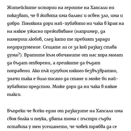
Житейските истории на героите на Хапсали ни
показват, че в живота има баланс и освен зло, има и
добро. Понякога дори най-хубавото ни чака в края на
на някое ужасно преживяване (например, да
намериш любов, след като те пребият заради
недоразумение. Сещате ли се за кой разказ става
дума?). Вратите към обичаните от нас хора могат
да бъдат отворени, а грешките да бъдат
поправени. Ако пък изгубим някого безвъзвратно,
значи така е било писано да стане и може би най-
хубавото предстои. Може дори да ни чака в някое
такси.
Въпреки че всеки един от разказите на Хапсали има
своя болка и поука, двата тома с пъстри съдби
оставиха у мен усещането, че човек трябва да се