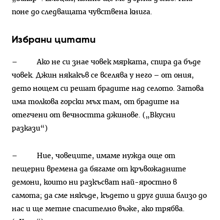
поне до следващата чувствена книга.
Избрани цитати
– Ако не си знае човек мярката, спира да бъде
човек. Джин някакъв се вселява у него – от ония,
дето нощем си решат брадите над селото. Затова
има толкова горски мъх там, от брадите на
отегчени от вечността джинове. („Вкусни
разкази“)
– Ние, човеците, имаме нужда още от
пещерни времена да бягаме от кръвожадните
демони, които ни разкъсват най-яростно в
самота; да сме някъде, където и друг диша близо до
нас и ще метне спасително въже, ако трябва.