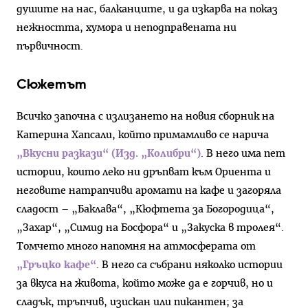
душите на нас, балканците, и да изкарва на показ
нежността, хумора и неподправената ни
първичност.
Сюжетът
Всичко започна с излизането на новия сборник на
Катерина Хапсали, който примамливо се нарича
„Вкусни разкази“ (Изд. „Колибри“)
. В него има пет
истории, които леко ни дръпват към Ориента и
неговите натрапчиви аромати на кафе и загоряла
сладост – „Баклава“, „Кюфтета за Богородица“,
„Захар“, „Симид на Босфора“ и „Закуска в тролея“.
Томчето много напомня на атмосферата от
„Гръцко кафе“
. В него са събрани няколко истории
за вкуса на живота, който може да е горчив, но и
сладък, тръпчив, изискан или пикантен; за