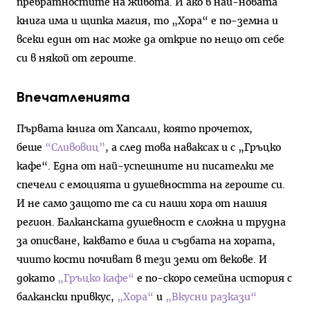
превратностите на живота. И ако в най-новата
книга има и щипка магия, то „Хора“ е по-земна и
всеки един от нас може да открие по нещо от себе
си в някой от героите.
Впечатленията
Първата книга от Хапсали, която прочетох,
беше
“Сливовиц”
, а след това наваксах и с „Гръцко
кафе“. Една от най-успешните ни писателки ме
спечели с емоцията и душевността на героите си.
И не само защото те са си наши хора от нашия
регион. Балканската душевност е сложна и трудна
за описване, каквато е била и съдбата на хората,
чиито кости почиват в тези земи от векове. И
докато
„Гръцко кафе“
е по-скоро семейна история с
балкански привкус,
„Хора“
и
„Вкусни разкази“