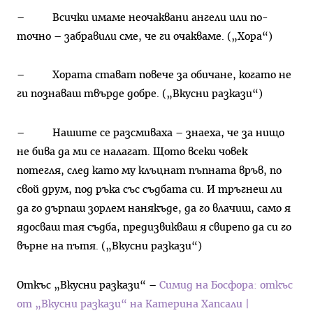
– Всички имаме неочаквани ангели или по-
точно – забравили сме, че ги очакваме. („Хора“)
– Хората стават повече за обичане, когато не
ги познаваш твърде добре. („Вкусни разкази“)
– Нашите се разсмиваха – знаеха, че за нищо
не бива да ми се налагат. Щото всеки човек
потегля, след като му клъцнат пъпната връв, по
свой друм, под ръка със съдбата си. И тръгнеш ли
да го дърпаш зорлем нанякъде, да го влачиш, само я
ядосваш тая съдба, предизвикваш я свирепо да си го
върне на пътя. („Вкусни разкази“)
Откъс „Вкусни разкази“ –
Симид на Босфора: откъс
от „Вкусни разкази“ на Катерина Хапсали |