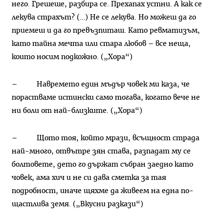
него. Грешеше, разбира се. Прехапах устни. А как се
лекува страхът? (…) Не се лекува. Но можеш да го
приемеш и да го превъзпиташ. Като ревматизъм,
като тайна мечта или стара любов – все неща,
които носим подкожно. („Хора“)
– Навремето един мъдър човек ми каза, че
порастваме истински само тогава, когато вече не
ни боли от най-близките. („Хора“)
– Щото тоя, който мрази, всъщност страда
най-много, отвътре зян става, разпадат му се
болтовете, дето го държат събран заедно като
човек, ама хич и не си дава сметка за тая
подробност, иначе щяхме да живеем на една по-
щастлива земя. („Вкусни разкази“)