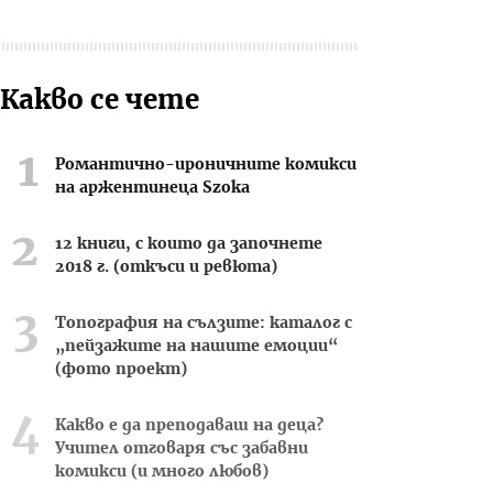
Какво се чете
Романтично-ироничните комикси
на аржентинеца Szoka
12 книги, с които да започнете
2018 г. (откъси и ревюта)
Топография на сълзите: каталог с
„пейзажите на нашите емоции“
(фото проект)
Какво е да преподаваш на деца?
Учител отговаря със забавни
комикси (и много любов)