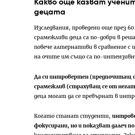
Какво още казват учени
децата
Изследвания, проведени още през 6
срамежливи деца са по-добри в ре
повече алтернативи в сравнение с
на очите им също са по-интензивн
Да си интровертен (предпочитащ с
срамежлив (страхуващ се от нега
деца могат да се превърнат в инт
Когато станат студенти,
интрове
фокусирани, но и показват далеч п