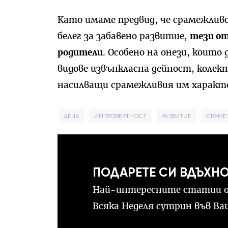
Като имаме предвид, че срамежливо
белег за забавено развитие,
тези от
родители
. Особено на онези, които
видове извънкласна дейност, колек
насилващи срамежливия им характ
ДЕЦА
ИНТРОВЕРТНОСТ
РАЗВИТИЕ
СРАМЕ
ПОДАРЕТЕ СИ ВДЪХН
Най-интересните статии о
Всяка Неделя сутрин във В