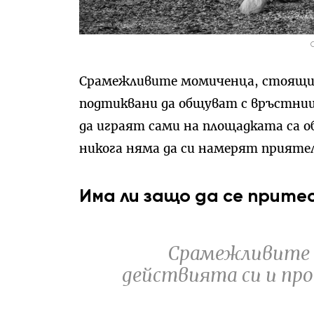
Срамежливите момиченца, стоящи в
подтиквани да общуват с връстни
да играят сами на площадката са о
никога няма да си намерят прияте
Има ли защо да се прите
Срамежливите 
действията си и пр