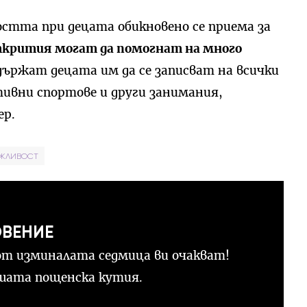
стта при децата обикновено се приема за
крития могат да помогнат на много
 държат децата им да се записват на всички
тивни спортове и други занимания,
ер.
ЖЛИВОСТ
ОВЕНИЕ
т изминалата седмица ви очакват!
ашата пощенска кутия.