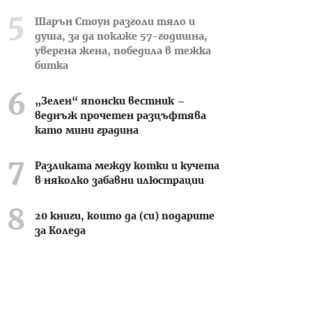
Шарън Стоун разголи тяло и
душа, за да покаже 57-годишна,
уверена жена, победила в тежка
битка
„Зелен“ японски вестник –
веднъж прочетен разцъфтява
като мини градина
Разликата между котки и кучета
в няколко забавни илюстрации
20 книги, които да (си) подарите
за Коледа