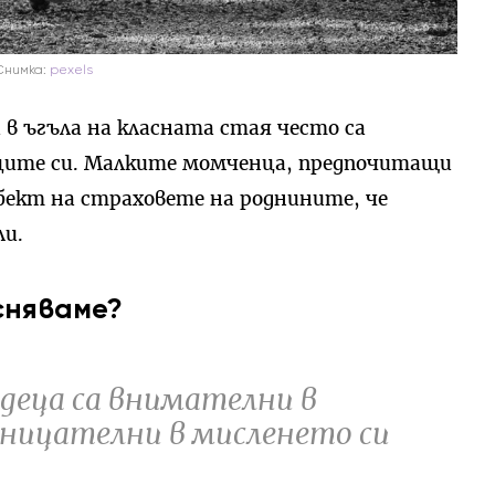
Снимка:
pexels
 ъгъла на класната стая често са
ците си. Малките момченца, предпочитащи
бект на страховете на роднините, че
ли.
сняваме?
деца са внимателни в
оницателни в мисленето си