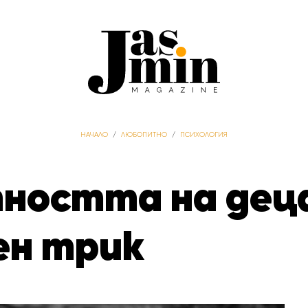
НАЧАЛО
/
ЛЮБОПИТНО
/
ПСИХОЛОГИЯ
ността на деца
ен трик