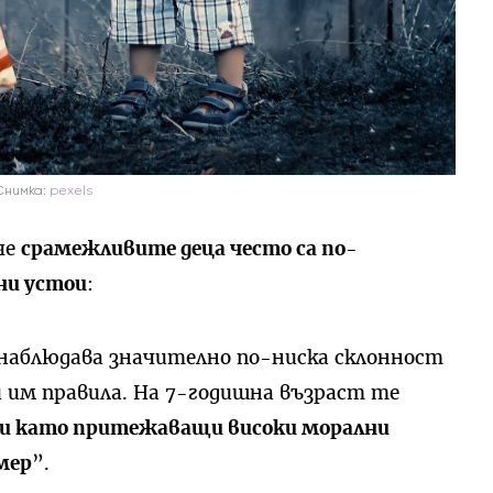
Снимка:
pexels
че
срамежливите деца често са по-
ни устои
:
 наблюдава значително по-ниска склонност
 им правила. На 7-годишна възраст те
си като притежаващи високи морални
мер
”.