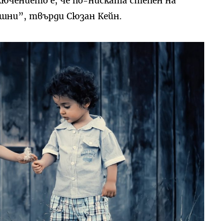
лючението е, че по-ниската степен на
ешни”, твърди Сюзан Кейн.