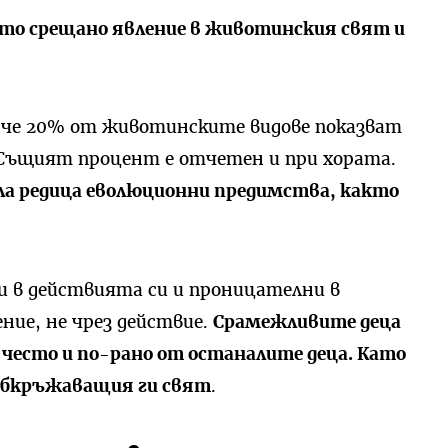
то срещано явление в животинския свят и
 че 20% от животинските видове показват
Същият процент е отчетен и при хората.
ла редица еволюционни предимства, както
 в действията си и проницателни в
ние, не чрез действие.
Срамежливите деца
често и по-рано от останалите деца. Като
 обкръжаващия ги свят
.