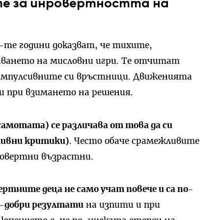
те за инровертността на
0-те години доказват, че тихите,
шаването на мисловни игри. Те отчитат
 импулсивните си връстници. Движенията
и при взимането на решения.
амотата) се различава от това да си
тивни критики)
. Често обаче срамежливите
ровертни възрастни.
ртните деца не само учат повече и са по-
о-добри резултати
на изпити и при