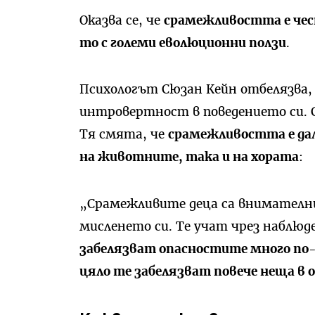
Оказва се, че
срамежливостта е чес
то с големи еволюционни ползи
.
Психологът Сюзан Кейн отбелязва,
интровертност в поведението си. 
Тя смята, че
срамежливостта е да
на животните, така и на хората
:
„Срамежливите деца са внимателни
мисленето си. Те учат чрез наблюде
забелязват опасностите много по-
цяло те забелязват повече неща в