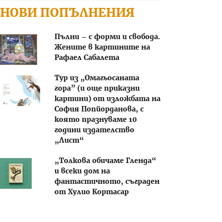
НОВИ ПОПЪЛНЕНИЯ
Пълни – с форми и свобода.
Жените в картините на
Рафаел Сабалета
Тур из „Омагьосаната
гора” (и още приказни
картини) от изложбата на
София Попйорданова, с
която празнуваме 10
години издателство
„Лист“
„Толкова обичаме Гленда“
и всеки дом на
фантастичното, съграден
от Хулио Кортасар