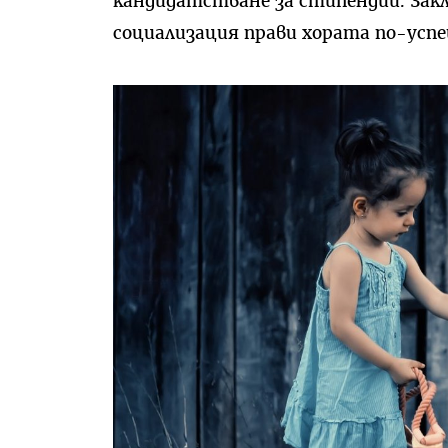
кандидатстване за стипендии. Зак
социализация прави хората по-усп