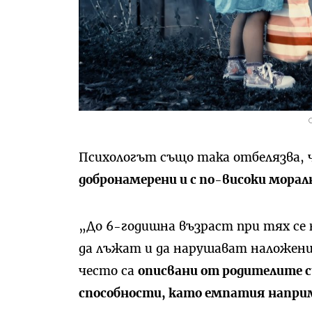
Психологът също така отбелязва, 
добронамерени и с по-високи морал
„До 6-годишна възраст при тях се
да лъжат и да нарушават наложени
често са
описвани от родителите 
способности, като емпатия напри