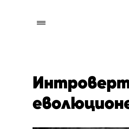
Търси
за:
Интроверт
еволюцион