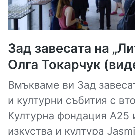
Зад завесата на „Л
Олга Токарчук (вид
Вмъкваме ви Зад завеса
и културни събития с вт
Културна фондация А25 
изкуства и култура Jasm