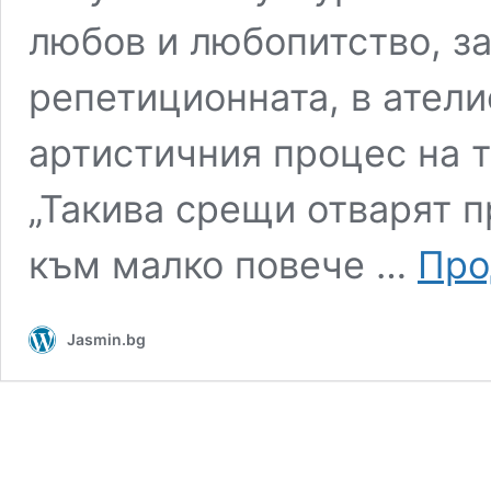
любов и любопитство, за
репетиционната, в атели
артистичния процес на т
„Такива срещи отварят 
към малко повече …
Про
Jasmin.bg