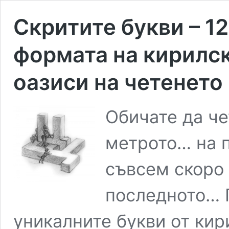
Скритите букви – 12
формата на кирилс
оазиси на четенето
Обичате да че
метрото… на 
съвсем скоро
последното… 
уникалните букви от ки