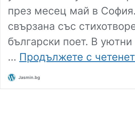
през месец май в София.
свързана със стихотвор
български поет. В уютни 
…
Продължете с четенет
Jasmin.bg