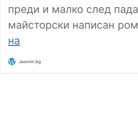
преди и малко след пада
майсторски написан ро
Откъс
на
от
„Чекмо“
на
Jasmin.bg
Момчил
Николов