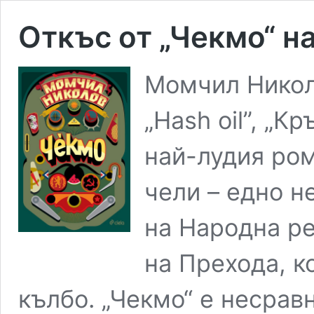
Откъс от „Чекмо“ 
Момчил Николо
„Hash oil”, „К
най-лудия ром
чели – едно н
на Народна ре
на Прехода, к
кълбо. „Чекмо“ е несрав