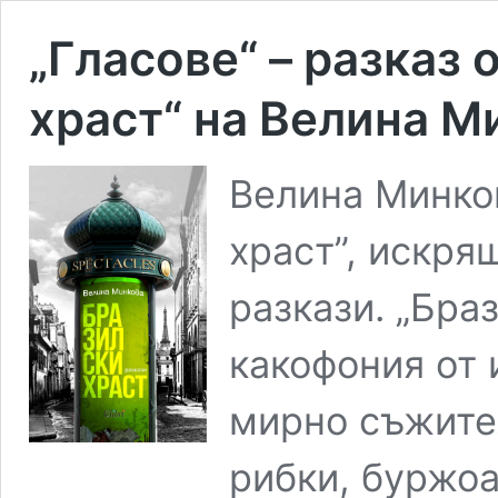
„Гласове“ – разказ 
храст“ на Велина М
Велина Минко
храст”, искря
разкази. „Бра
какофония от 
мирно съжител
рибки, буржоа