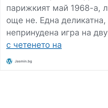
парижкият май 1968-а, л
още не. Една деликатна
непринудена игра на дв
„Гласове“
с четенето на
–
разказ
от
Jasmin.bg
сборника
„Бразилски
храст“
на
Велина
Минкова